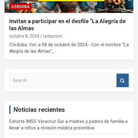
CÓRDOBA
Invitan a participar en el desfile “La Alegría de
las Almas
octubre 8, 2024
redaccion
Córdoba, Ver; a 08 de octubre de 2024.- Con el nombre “La
Alegría de las Almas”,…
S
e
a
r
c
Noticias recientes
h
Exhorta IMSS Veracruz Sur a madres y padres de familia a
llevar a niños a revisión médica preventiva