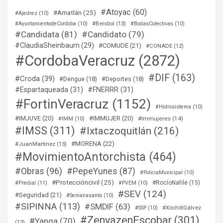
#Atoyac
(60)
#Amatlán
(25)
#Ajedrez
(10)
#Beisbol
(13)
#AyuntamientodeCordoba
(10)
#BodasColectivas
(10)
#Candidata
(81)
#Candidato
(79)
#ClaudiaSheinbaum
(29)
#COMUDE
(21)
#CONADE
(12)
#CordobaVeracruz
(2872)
#DIF
(163)
#Croda
(39)
#Dengue
(18)
#Deportes
(18)
#Espartaqueada
(31)
#FNERRR
(31)
#FortinVeracruz
(1152)
#Hidrosistema
(10)
#IMJUVE
(20)
#IMMUJER
(20)
#Immujeres
(14)
#IMM
(10)
#IMSS
(311)
#Ixtaczoquitlán
(216)
#MORENA
(22)
#JuanMartinez
(13)
#MovimientoAntorchista
(464)
#Obras
(96)
#PepeYunes
(87)
#PoliciaMunicipal
(10)
#Proteccióncivil
(25)
#RocíoNahle
(15)
#Predial
(11)
#PVEM
(10)
#SEV
(124)
#Seguridad
(21)
#Semanasanta
(10)
#SIPINNA
(113)
#SMDIF
(63)
#XóchitlGálvez
#SSP
(10)
#ZenyazenEscobar
(301)
#Yanga
(70)
(13)