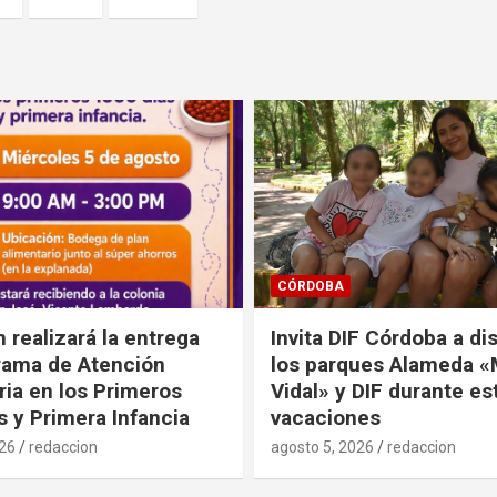
CÓRDOBA
n realizará la entrega
Invita DIF Córdoba a di
rama de Atención
los parques Alameda «M
ria en los Primeros
Vidal» y DIF durante es
s y Primera Infancia
vacaciones
026
redaccion
agosto 5, 2026
redaccion