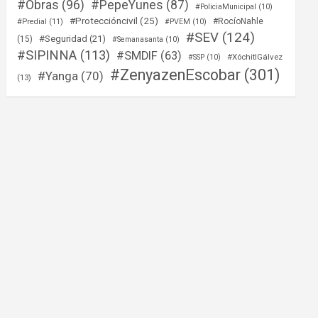
#Obras
(96)
#PepeYunes
(87)
#PoliciaMunicipal
(10)
#Proteccióncivil
(25)
#RocíoNahle
#Predial
(11)
#PVEM
(10)
#SEV
(124)
#Seguridad
(21)
(15)
#Semanasanta
(10)
#SIPINNA
(113)
#SMDIF
(63)
#XóchitlGálvez
#SSP
(10)
#ZenyazenEscobar
(301)
#Yanga
(70)
(13)