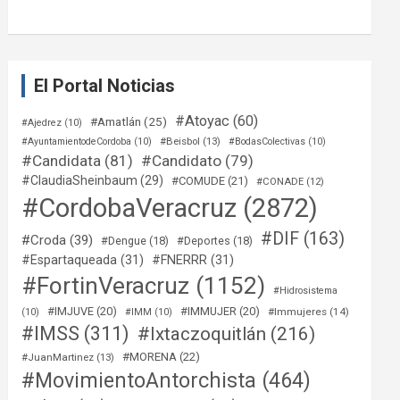
El Portal Noticias
#Atoyac
(60)
#Amatlán
(25)
#Ajedrez
(10)
#Beisbol
(13)
#AyuntamientodeCordoba
(10)
#BodasColectivas
(10)
#Candidata
(81)
#Candidato
(79)
#ClaudiaSheinbaum
(29)
#COMUDE
(21)
#CONADE
(12)
#CordobaVeracruz
(2872)
#DIF
(163)
#Croda
(39)
#Dengue
(18)
#Deportes
(18)
#Espartaqueada
(31)
#FNERRR
(31)
#FortinVeracruz
(1152)
#Hidrosistema
#IMJUVE
(20)
#IMMUJER
(20)
#Immujeres
(14)
(10)
#IMM
(10)
#IMSS
(311)
#Ixtaczoquitlán
(216)
#MORENA
(22)
#JuanMartinez
(13)
#MovimientoAntorchista
(464)