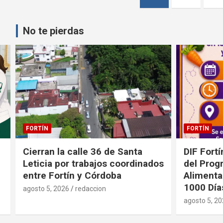
de
entradas
No te pierdas
FORTÍN
FORTÍN
Cierran la calle 36 de Santa
DIF Fortí
Leticia por trabajos coordinados
del Prog
entre Fortín y Córdoba
Alimenta
1000 Día
agosto 5, 2026
redaccion
agosto 5, 2