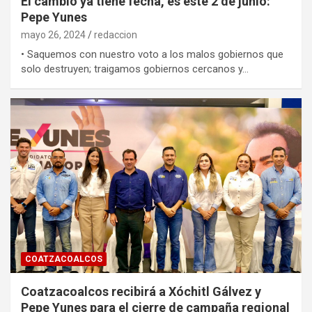
El cambio ya tiene fecha, es este 2 de junio:
Pepe Yunes
mayo 26, 2024
redaccion
• Saquemos con nuestro voto a los malos gobiernos que
solo destruyen; traigamos gobiernos cercanos y…
COATZACOALCOS
Coatzacoalcos recibirá a Xóchitl Gálvez y
Pepe Yunes para el cierre de campaña regional