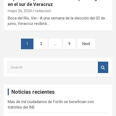
en el sur de Veracruz
mayo 26, 2024
redaccion
Boca del Río, Ver.- A una semana de la elección del 02 de
junio, Veracruz recibirá…
Paginación
1
2
…
9
Next
de
entradas
S
e
a
r
c
Noticias recientes
h
Más de mil ciudadanos de Fortín se benefician con
trámites del INE