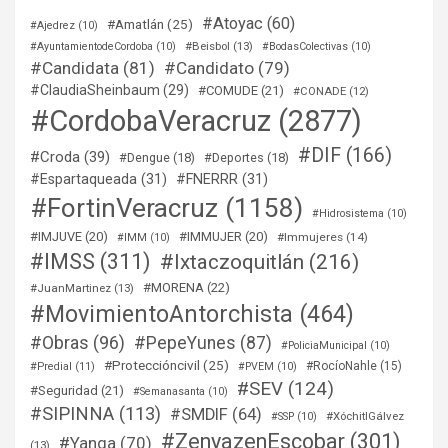
#Atoyac
(60)
#Amatlán
(25)
#Ajedrez
(10)
#Beisbol
(13)
#AyuntamientodeCordoba
(10)
#BodasColectivas
(10)
#Candidata
(81)
#Candidato
(79)
#ClaudiaSheinbaum
(29)
#COMUDE
(21)
#CONADE
(12)
#CordobaVeracruz
(2877)
#DIF
(166)
#Croda
(39)
#Dengue
(18)
#Deportes
(18)
#Espartaqueada
(31)
#FNERRR
(31)
#FortinVeracruz
(1158)
#Hidrosistema
(10)
#IMJUVE
(20)
#IMMUJER
(20)
#Immujeres
(14)
#IMM
(10)
#IMSS
(311)
#Ixtaczoquitlán
(216)
#MORENA
(22)
#JuanMartinez
(13)
#MovimientoAntorchista
(464)
#Obras
(96)
#PepeYunes
(87)
#PoliciaMunicipal
(10)
#Proteccióncivil
(25)
#RocíoNahle
(15)
#Predial
(11)
#PVEM
(10)
#SEV
(124)
#Seguridad
(21)
#Semanasanta
(10)
#SIPINNA
(113)
#SMDIF
(64)
#XóchitlGálvez
#SSP
(10)
#ZenyazenEscobar
(301)
#Yanga
(70)
(13)