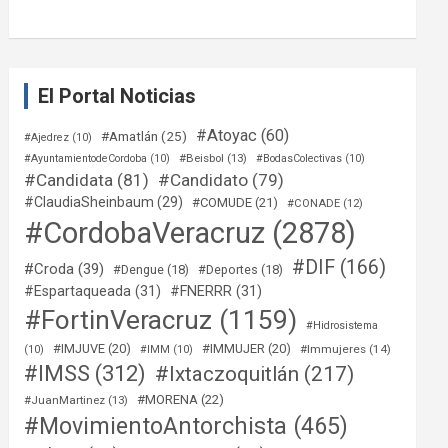
El Portal Noticias
#Atoyac
(60)
#Amatlán
(25)
#Ajedrez
(10)
#Beisbol
(13)
#AyuntamientodeCordoba
(10)
#BodasColectivas
(10)
#Candidata
(81)
#Candidato
(79)
#ClaudiaSheinbaum
(29)
#COMUDE
(21)
#CONADE
(12)
#CordobaVeracruz
(2878)
#DIF
(166)
#Croda
(39)
#Dengue
(18)
#Deportes
(18)
#Espartaqueada
(31)
#FNERRR
(31)
#FortinVeracruz
(1159)
#Hidrosistema
#IMJUVE
(20)
#IMMUJER
(20)
#Immujeres
(14)
(10)
#IMM
(10)
#IMSS
(312)
#Ixtaczoquitlán
(217)
#MORENA
(22)
#JuanMartinez
(13)
#MovimientoAntorchista
(465)