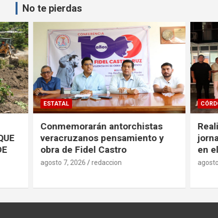
entradas
No te pierdas
ESTATAL
CÓRDOBA
Conmemorarán antorchistas
Realiza 
veracruzanos pensamiento y
jornada d
obra de Fidel Castro
en el HG
agosto 7, 2026
redaccion
agosto 7, 2