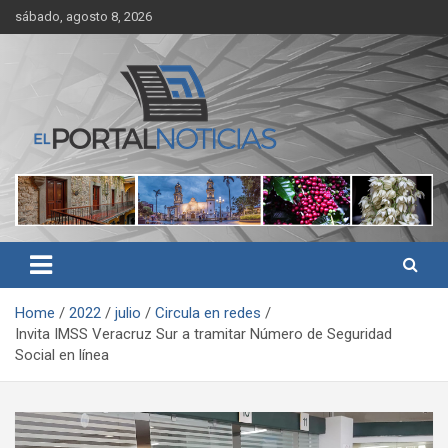
Skip
sábado, agosto 8, 2026
to
content
Noticias de Córdoba, Veracruz y al región
El Portal Noticias
Home
2022
julio
Circula en redes
Invita IMSS Veracruz Sur a tramitar Número de Seguridad
Social en línea