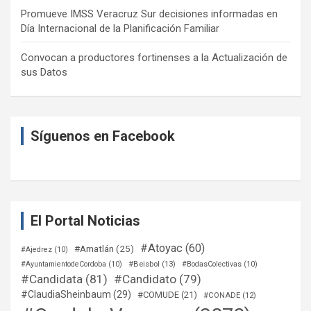
Promueve IMSS Veracruz Sur decisiones informadas en
Día Internacional de la Planificación Familiar
Convocan a productores fortinenses a la Actualización de
sus Datos
Síguenos en Facebook
El Portal Noticias
#Atoyac
(60)
#Amatlán
(25)
#Ajedrez
(10)
#Beisbol
(13)
#AyuntamientodeCordoba
(10)
#BodasColectivas
(10)
#Candidata
(81)
#Candidato
(79)
#ClaudiaSheinbaum
(29)
#COMUDE
(21)
#CONADE
(12)