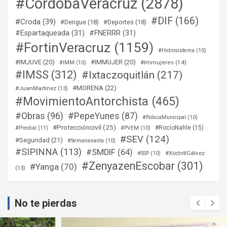
#CordobaVeracruz
(2878)
#DIF
(166)
#Croda
(39)
#Dengue
(18)
#Deportes
(18)
#Espartaqueada
(31)
#FNERRR
(31)
#FortinVeracruz
(1159)
#Hidrosistema
(10)
#IMJUVE
(20)
#IMMUJER
(20)
#Immujeres
(14)
#IMM
(10)
#IMSS
(312)
#Ixtaczoquitlán
(217)
#MORENA
(22)
#JuanMartinez
(13)
#MovimientoAntorchista
(465)
#Obras
(96)
#PepeYunes
(87)
#PoliciaMunicipal
(10)
#Proteccióncivil
(25)
#RocíoNahle
(15)
#Predial
(11)
#PVEM
(10)
#SEV
(124)
#Seguridad
(21)
#Semanasanta
(10)
#SIPINNA
(113)
#SMDIF
(64)
#XóchitlGálvez
#SSP
(10)
#ZenyazenEscobar
(301)
#Yanga
(70)
(13)
No te pierdas