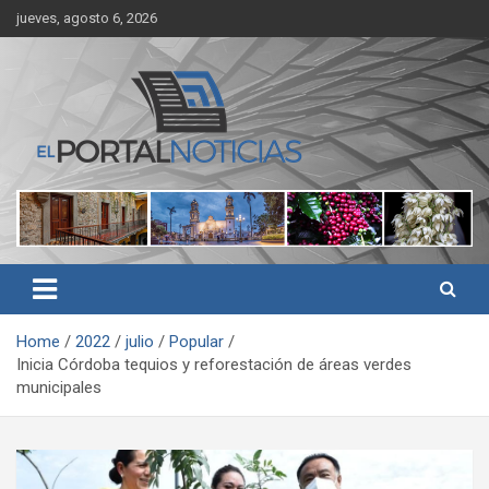
Skip
jueves, agosto 6, 2026
to
content
Noticias de Córdoba, Veracruz y al región
El Portal Noticias
Home
2022
julio
Popular
Inicia Córdoba tequios y reforestación de áreas verdes
municipales