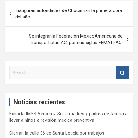
Navegación
Inauguran autoridades de Chocamán la primera obra
de
del año.
entradas
Se integranla Federación MéxicoAmericana de
Transportistas AC, por sus siglas FEMATRAC.
S
e
a
r
c
Noticias recientes
h
Exhorta IMSS Veracruz Sur a madres y padres de familia a
llevar a niños a revisión médica preventiva
Cierran la calle 36 de Santa Leticia por trabajos