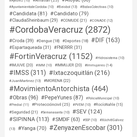
#Amatlán
(25)
#Ajedrez
(10)
#Beisbol
(13)
#AyuntamientodeCordoba
(10)
#BodasColectivas
(10)
#Candidata
(81)
#Candidato
(79)
#ClaudiaSheinbaum
(29)
#COMUDE
(21)
#CONADE
(12)
#CordobaVeracruz
(2872)
#DIF
(163)
#Croda
(39)
#Dengue
(18)
#Deportes
(18)
#Espartaqueada
(31)
#FNERRR
(31)
#FortinVeracruz
(1152)
#Hidrosistema
(10)
#IMJUVE
(20)
#IMMUJER
(20)
#Immujeres
(14)
#IMM
(10)
#IMSS
(311)
#Ixtaczoquitlán
(216)
#MORENA
(22)
#JuanMartinez
(13)
#MovimientoAntorchista
(464)
#Obras
(96)
#PepeYunes
(87)
#PoliciaMunicipal
(10)
#Proteccióncivil
(25)
#RocíoNahle
(15)
#Predial
(11)
#PVEM
(10)
#SEV
(124)
#Seguridad
(21)
#Semanasanta
(10)
#SIPINNA
(113)
#SMDIF
(63)
#XóchitlGálvez
#SSP
(10)
#ZenyazenEscobar
(301)
#Yanga
(70)
(13)