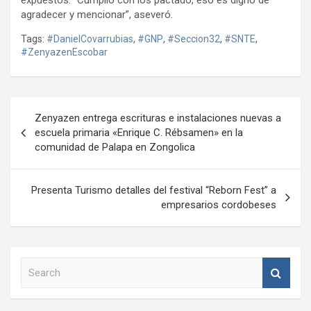
expuestos. “Cumplió con los pactado, eso es digno de
agradecer y mencionar”, aseveró.
Tags:
#DanielCovarrubias
,
#GNP
,
#Seccion32
,
#SNTE
,
#ZenyazenEscobar
Navegación
Zenyazen entrega escrituras e instalaciones nuevas a
de
escuela primaria «Enrique C. Rébsamen» en la
comunidad de Palapa en Zongolica
entradas
Presenta Turismo detalles del festival “Reborn Fest” a
empresarios cordobeses
S
e
a
r