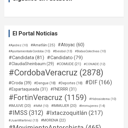
El Portal Noticias
#Atoyac
(60)
#Amatlán
(25)
#Ajedrez
(10)
#Beisbol
(13)
#AyuntamientodeCordoba
(10)
#BodasColectivas
(10)
#Candidata
(81)
#Candidato
(79)
#ClaudiaSheinbaum
(29)
#COMUDE
(21)
#CONADE
(12)
#CordobaVeracruz
(2878)
#DIF
(166)
#Croda
(39)
#Dengue
(18)
#Deportes
(18)
#Espartaqueada
(31)
#FNERRR
(31)
#FortinVeracruz
(1159)
#Hidrosistema
(10)
#IMJUVE
(20)
#IMMUJER
(20)
#Immujeres
(14)
#IMM
(10)
#IMSS
(312)
#Ixtaczoquitlán
(217)
#MORENA
(22)
#JuanMartinez
(13)
#MovimientoAntorchista
(465)