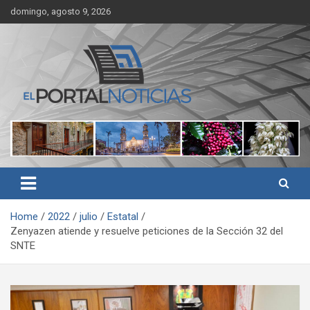
Skip
domingo, agosto 9, 2026
to
content
Noticias de Córdoba, Veracruz y al región
El Portal Noticias
Home
2022
julio
Estatal
Zenyazen atiende y resuelve peticiones de la Sección 32 del
SNTE