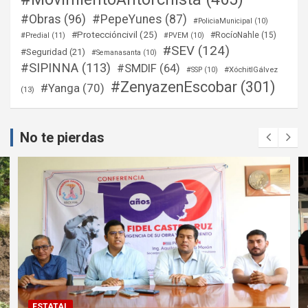
#Obras
(96)
#PepeYunes
(87)
#PoliciaMunicipal
(10)
#Proteccióncivil
(25)
#RocíoNahle
(15)
#Predial
(11)
#PVEM
(10)
#SEV
(124)
#Seguridad
(21)
#Semanasanta
(10)
#SIPINNA
(113)
#SMDIF
(64)
#XóchitlGálvez
#SSP
(10)
#ZenyazenEscobar
(301)
#Yanga
(70)
(13)
No te pierdas
ESTATAL