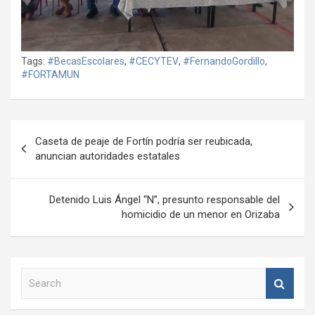
Tags:
#BecasEscolares
,
#CECYTEV
,
#FernandoGordillo
,
#FORTAMUN
Navegación
Caseta de peaje de Fortín podría ser reubicada,
de
anuncian autoridades estatales
entradas
Detenido Luis Ángel “N”, presunto responsable del
homicidio de un menor en Orizaba
S
e
a