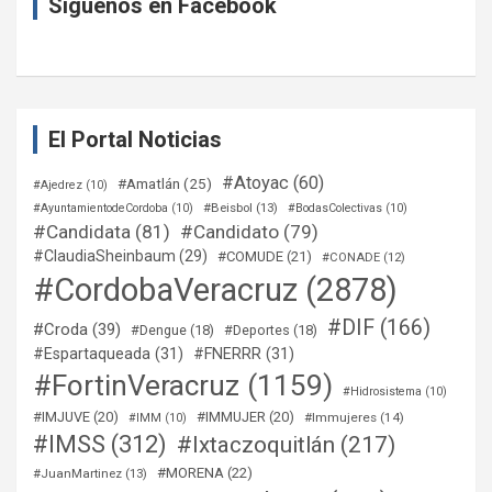
Síguenos en Facebook
El Portal Noticias
#Atoyac
(60)
#Amatlán
(25)
#Ajedrez
(10)
#Beisbol
(13)
#AyuntamientodeCordoba
(10)
#BodasColectivas
(10)
#Candidata
(81)
#Candidato
(79)
#ClaudiaSheinbaum
(29)
#COMUDE
(21)
#CONADE
(12)
#CordobaVeracruz
(2878)
#DIF
(166)
#Croda
(39)
#Dengue
(18)
#Deportes
(18)
#Espartaqueada
(31)
#FNERRR
(31)
#FortinVeracruz
(1159)
#Hidrosistema
(10)
#IMJUVE
(20)
#IMMUJER
(20)
#Immujeres
(14)
#IMM
(10)
#IMSS
(312)
#Ixtaczoquitlán
(217)
#MORENA
(22)
#JuanMartinez
(13)