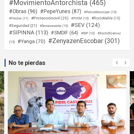
#MovimientoAntorchista
(465)
#Obras
(96)
#PepeYunes
(87)
#PoliciaMunicipal
(10)
#Proteccióncivil
(25)
#RocíoNahle
(15)
#Predial
(11)
#PVEM
(10)
#SEV
(124)
#Seguridad
(21)
#Semanasanta
(10)
#SIPINNA
(113)
#SMDIF
(64)
#XóchitlGálvez
#SSP
(10)
#ZenyazenEscobar
(301)
#Yanga
(70)
(13)
No te pierdas