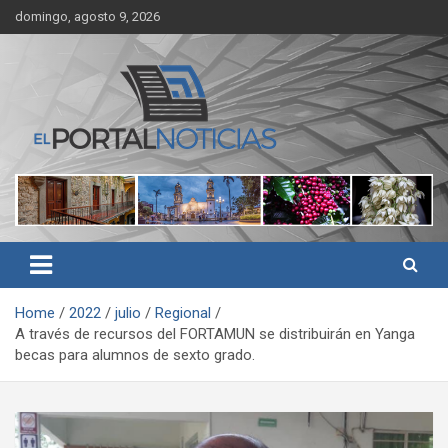
Skip
domingo, agosto 9, 2026
to
content
Noticias de Córdoba, Veracruz y al región
El Portal Noticias
Home
2022
julio
Regional
A través de recursos del FORTAMUN se distribuirán en Yanga
becas para alumnos de sexto grado.