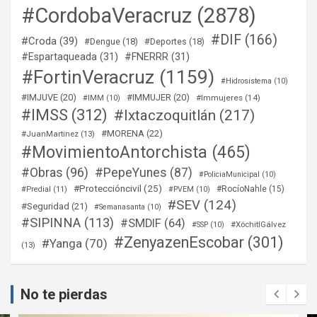
#CordobaVeracruz
(2878)
#DIF
(166)
#Croda
(39)
#Dengue
(18)
#Deportes
(18)
#Espartaqueada
(31)
#FNERRR
(31)
#FortinVeracruz
(1159)
#Hidrosistema
(10)
#IMJUVE
(20)
#IMMUJER
(20)
#Immujeres
(14)
#IMM
(10)
#IMSS
(312)
#Ixtaczoquitlán
(217)
#MORENA
(22)
#JuanMartinez
(13)
#MovimientoAntorchista
(465)
#Obras
(96)
#PepeYunes
(87)
#PoliciaMunicipal
(10)
#Proteccióncivil
(25)
#RocíoNahle
(15)
#Predial
(11)
#PVEM
(10)
#SEV
(124)
#Seguridad
(21)
#Semanasanta
(10)
#SIPINNA
(113)
#SMDIF
(64)
#XóchitlGálvez
#SSP
(10)
#ZenyazenEscobar
(301)
#Yanga
(70)
(13)
No te pierdas