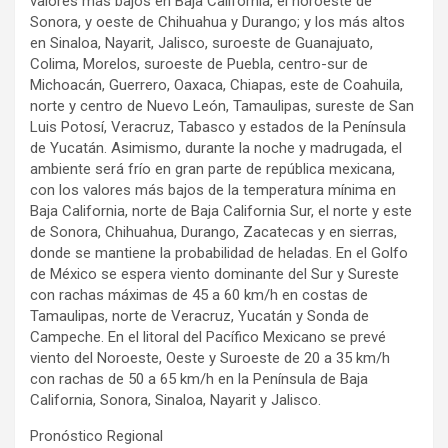
valores más bajos en Baja California, el noroeste de
Sonora, y oeste de Chihuahua y Durango; y los más altos
en Sinaloa, Nayarit, Jalisco, suroeste de Guanajuato,
Colima, Morelos, suroeste de Puebla, centro-sur de
Michoacán, Guerrero, Oaxaca, Chiapas, este de Coahuila,
norte y centro de Nuevo León, Tamaulipas, sureste de San
Luis Potosí, Veracruz, Tabasco y estados de la Península
de Yucatán. Asimismo, durante la noche y madrugada, el
ambiente será frío en gran parte de república mexicana,
con los valores más bajos de la temperatura mínima en
Baja California, norte de Baja California Sur, el norte y este
de Sonora, Chihuahua, Durango, Zacatecas y en sierras,
donde se mantiene la probabilidad de heladas. En el Golfo
de México se espera viento dominante del Sur y Sureste
con rachas máximas de 45 a 60 km/h en costas de
Tamaulipas, norte de Veracruz, Yucatán y Sonda de
Campeche. En el litoral del Pacífico Mexicano se prevé
viento del Noroeste, Oeste y Suroeste de 20 a 35 km/h
con rachas de 50 a 65 km/h en la Península de Baja
California, Sonora, Sinaloa, Nayarit y Jalisco.
Pronóstico Regional