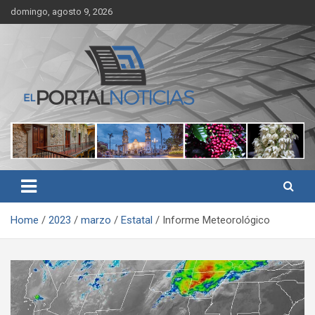
Skip
domingo, agosto 9, 2026
to
content
Noticias de Córdoba, Veracruz y al región
El Portal Noticias
Home
2023
marzo
Estatal
Informe Meteorológico