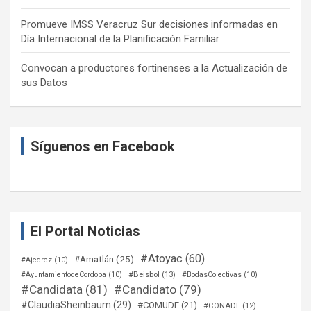
Promueve IMSS Veracruz Sur decisiones informadas en
Día Internacional de la Planificación Familiar
Convocan a productores fortinenses a la Actualización de
sus Datos
Síguenos en Facebook
El Portal Noticias
#Atoyac
(60)
#Amatlán
(25)
#Ajedrez
(10)
#Beisbol
(13)
#AyuntamientodeCordoba
(10)
#BodasColectivas
(10)
#Candidata
(81)
#Candidato
(79)
#ClaudiaSheinbaum
(29)
#COMUDE
(21)
#CONADE
(12)