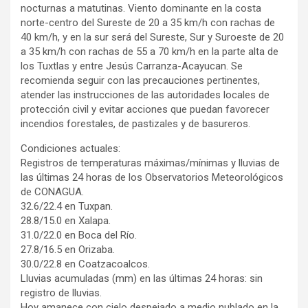
nocturnas a matutinas. Viento dominante en la costa
norte-centro del Sureste de 20 a 35 km/h con rachas de
40 km/h, y en la sur será del Sureste, Sur y Suroeste de 20
a 35 km/h con rachas de 55 a 70 km/h en la parte alta de
los Tuxtlas y entre Jesús Carranza-Acayucan. Se
recomienda seguir con las precauciones pertinentes,
atender las instrucciones de las autoridades locales de
protección civil y evitar acciones que puedan favorecer
incendios forestales, de pastizales y de basureros.
Condiciones actuales:
Registros de temperaturas máximas/mínimas y lluvias de
las últimas 24 horas de los Observatorios Meteorológicos
de CONAGUA.
32.6/22.4 en Tuxpan.
28.8/15.0 en Xalapa.
31.0/22.0 en Boca del Río.
27.8/16.5 en Orizaba.
30.0/22.8 en Coatzacoalcos.
Lluvias acumuladas (mm) en las últimas 24 horas: sin
registro de lluvias.
Hoy amanece con cielo despejado a medio nublado en la