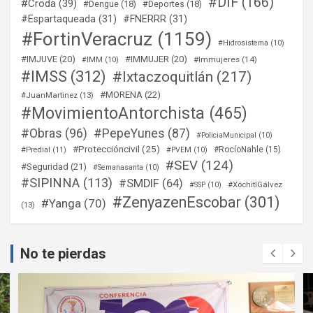
#DIF
(166)
#Croda
(39)
#Dengue
(18)
#Deportes
(18)
#Espartaqueada
(31)
#FNERRR
(31)
#FortinVeracruz
(1159)
#Hidrosistema
(10)
#IMJUVE
(20)
#IMMUJER
(20)
#Immujeres
(14)
#IMM
(10)
#IMSS
(312)
#Ixtaczoquitlán
(217)
#MORENA
(22)
#JuanMartinez
(13)
#MovimientoAntorchista
(465)
#Obras
(96)
#PepeYunes
(87)
#PoliciaMunicipal
(10)
#Proteccióncivil
(25)
#RocíoNahle
(15)
#Predial
(11)
#PVEM
(10)
#SEV
(124)
#Seguridad
(21)
#Semanasanta
(10)
#SIPINNA
(113)
#SMDIF
(64)
#XóchitlGálvez
#SSP
(10)
#ZenyazenEscobar
(301)
#Yanga
(70)
(13)
No te pierdas