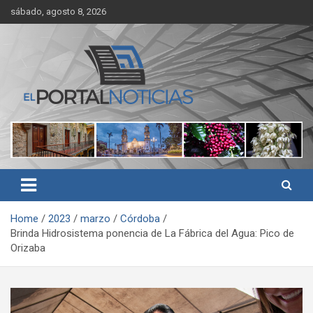
Skip
sábado, agosto 8, 2026
to
content
Noticias de Córdoba, Veracruz y al región
El Portal Noticias
Home
2023
marzo
Córdoba
Brinda Hidrosistema ponencia de La Fábrica del Agua: Pico de
Orizaba