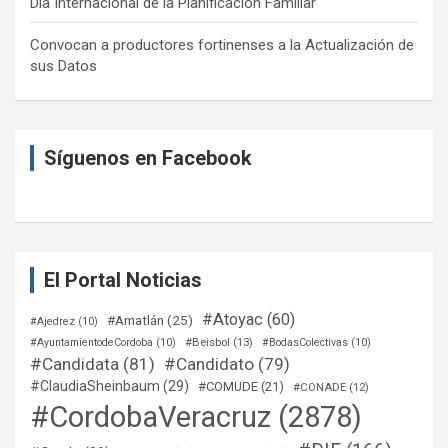
Día Internacional de la Planificación Familiar
Convocan a productores fortinenses a la Actualización de
sus Datos
Síguenos en Facebook
El Portal Noticias
#Atoyac
(60)
#Amatlán
(25)
#Ajedrez
(10)
#Beisbol
(13)
#AyuntamientodeCordoba
(10)
#BodasColectivas
(10)
#Candidata
(81)
#Candidato
(79)
#ClaudiaSheinbaum
(29)
#COMUDE
(21)
#CONADE
(12)
#CordobaVeracruz
(2878)