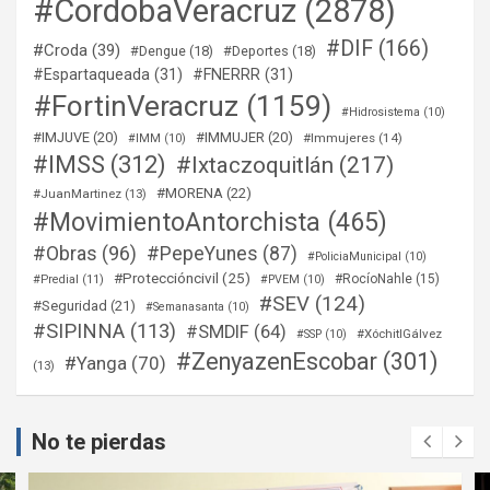
#CordobaVeracruz
(2878)
#DIF
(166)
#Croda
(39)
#Dengue
(18)
#Deportes
(18)
#Espartaqueada
(31)
#FNERRR
(31)
#FortinVeracruz
(1159)
#Hidrosistema
(10)
#IMJUVE
(20)
#IMMUJER
(20)
#Immujeres
(14)
#IMM
(10)
#IMSS
(312)
#Ixtaczoquitlán
(217)
#MORENA
(22)
#JuanMartinez
(13)
#MovimientoAntorchista
(465)
#Obras
(96)
#PepeYunes
(87)
#PoliciaMunicipal
(10)
#Proteccióncivil
(25)
#RocíoNahle
(15)
#Predial
(11)
#PVEM
(10)
#SEV
(124)
#Seguridad
(21)
#Semanasanta
(10)
#SIPINNA
(113)
#SMDIF
(64)
#XóchitlGálvez
#SSP
(10)
#ZenyazenEscobar
(301)
#Yanga
(70)
(13)
No te pierdas