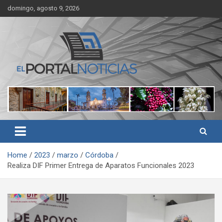
Skip
domingo, agosto 9, 2026
to
content
Noticias de Córdoba, Veracruz y al región
El Portal Noticias
Home
2023
marzo
Córdoba
Realiza DIF Primer Entrega de Aparatos Funcionales 2023