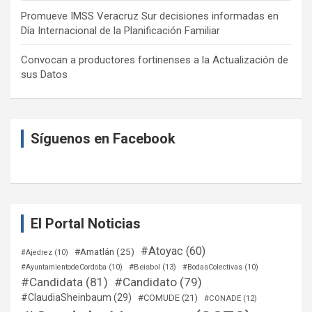
Promueve IMSS Veracruz Sur decisiones informadas en
Día Internacional de la Planificación Familiar
Convocan a productores fortinenses a la Actualización de
sus Datos
Síguenos en Facebook
El Portal Noticias
#Atoyac
(60)
#Amatlán
(25)
#Ajedrez
(10)
#Beisbol
(13)
#AyuntamientodeCordoba
(10)
#BodasColectivas
(10)
#Candidata
(81)
#Candidato
(79)
#ClaudiaSheinbaum
(29)
#COMUDE
(21)
#CONADE
(12)