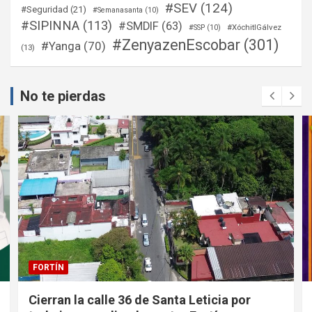
#SEV
(124)
#Seguridad
(21)
#Semanasanta
(10)
#SIPINNA
(113)
#SMDIF
(63)
#XóchitlGálvez
#SSP
(10)
#ZenyazenEscobar
(301)
#Yanga
(70)
(13)
No te pierdas
FORTÍN
Cierran la calle 36 de Santa Leticia por