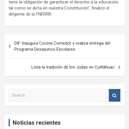
tiene la obligación de garantizar el derecho a la educación,
tal como se dicta en nuestra Constitución”, finalizó el
dirigente de la FNERRR.
Navegación
DIF Inaugura Cocina Comedor y realiza entrega del
de
Programa Desayunos Escolares
entradas
Lista la tradición de los Judas en Cuitláhuac
S
e
a
r
c
Noticias recientes
h