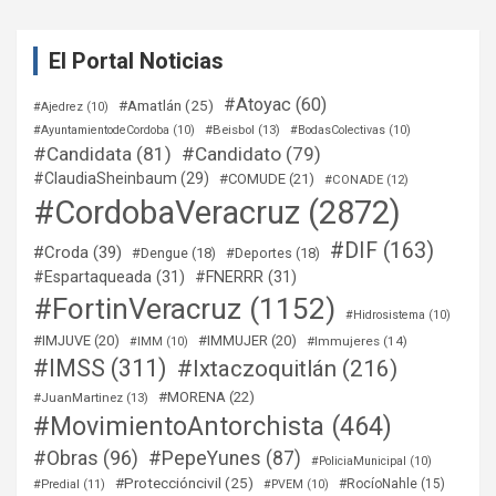
El Portal Noticias
#Atoyac
(60)
#Amatlán
(25)
#Ajedrez
(10)
#Beisbol
(13)
#AyuntamientodeCordoba
(10)
#BodasColectivas
(10)
#Candidata
(81)
#Candidato
(79)
#ClaudiaSheinbaum
(29)
#COMUDE
(21)
#CONADE
(12)
#CordobaVeracruz
(2872)
#DIF
(163)
#Croda
(39)
#Dengue
(18)
#Deportes
(18)
#Espartaqueada
(31)
#FNERRR
(31)
#FortinVeracruz
(1152)
#Hidrosistema
(10)
#IMJUVE
(20)
#IMMUJER
(20)
#Immujeres
(14)
#IMM
(10)
#IMSS
(311)
#Ixtaczoquitlán
(216)
#MORENA
(22)
#JuanMartinez
(13)
#MovimientoAntorchista
(464)
#Obras
(96)
#PepeYunes
(87)
#PoliciaMunicipal
(10)
#Proteccióncivil
(25)
#RocíoNahle
(15)
#Predial
(11)
#PVEM
(10)