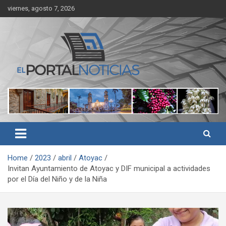
Skip
viernes, agosto 7, 2026
to
content
Noticias de Córdoba, Veracruz y al región
El Portal Noticias
Home
2023
abril
Atoyac
Invitan Ayuntamiento de Atoyac y DIF municipal a actividades
por el Día del Niño y de la Niña