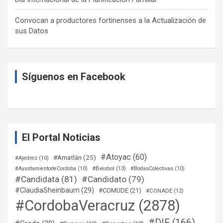
Convocan a productores fortinenses a la Actualización de
sus Datos
Síguenos en Facebook
El Portal Noticias
#Atoyac
(60)
#Amatlán
(25)
#Ajedrez
(10)
#Beisbol
(13)
#AyuntamientodeCordoba
(10)
#BodasColectivas
(10)
#Candidata
(81)
#Candidato
(79)
#ClaudiaSheinbaum
(29)
#COMUDE
(21)
#CONADE
(12)
#CordobaVeracruz
(2878)
#DIF
(166)