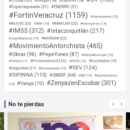
#Croda
(39)
#Dengue
(18)
#Deportes
(18)
#Espartaqueada
(31)
#FNERRR
(31)
#FortinVeracruz
(1159)
#Hidrosistema
(10)
#IMJUVE
(20)
#IMMUJER
(20)
#Immujeres
(14)
#IMM
(10)
#IMSS
(312)
#Ixtaczoquitlán
(217)
#MORENA
(22)
#JuanMartinez
(13)
#MovimientoAntorchista
(465)
#Obras
(96)
#PepeYunes
(87)
#PoliciaMunicipal
(10)
#Proteccióncivil
(25)
#RocíoNahle
(15)
#Predial
(11)
#PVEM
(10)
#SEV
(124)
#Seguridad
(21)
#Semanasanta
(10)
#SIPINNA
(113)
#SMDIF
(64)
#XóchitlGálvez
#SSP
(10)
#ZenyazenEscobar
(301)
#Yanga
(70)
(13)
No te pierdas