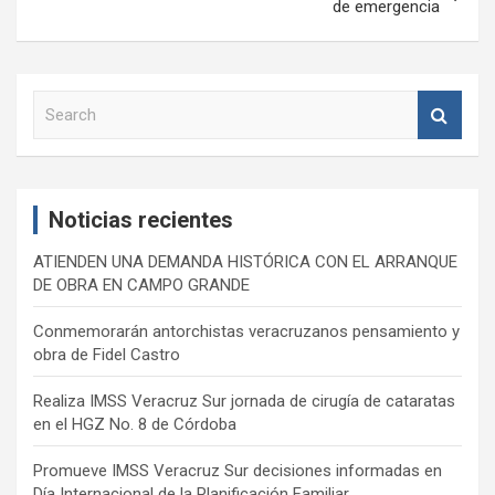
de emergencia
S
e
a
r
c
Noticias recientes
h
ATIENDEN UNA DEMANDA HISTÓRICA CON EL ARRANQUE
DE OBRA EN CAMPO GRANDE
Conmemorarán antorchistas veracruzanos pensamiento y
obra de Fidel Castro
Realiza IMSS Veracruz Sur jornada de cirugía de cataratas
en el HGZ No. 8 de Córdoba
Promueve IMSS Veracruz Sur decisiones informadas en
Día Internacional de la Planificación Familiar