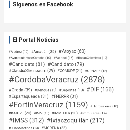
Síguenos en Facebook
El Portal Noticias
#Atoyac
(60)
#Amatlán
(25)
#Ajedrez
(10)
#Beisbol
(13)
#AyuntamientodeCordoba
(10)
#BodasColectivas
(10)
#Candidata
(81)
#Candidato
(79)
#ClaudiaSheinbaum
(29)
#COMUDE
(21)
#CONADE
(12)
#CordobaVeracruz
(2878)
#DIF
(166)
#Croda
(39)
#Dengue
(18)
#Deportes
(18)
#Espartaqueada
(31)
#FNERRR
(31)
#FortinVeracruz
(1159)
#Hidrosistema
(10)
#IMJUVE
(20)
#IMMUJER
(20)
#Immujeres
(14)
#IMM
(10)
#IMSS
(312)
#Ixtaczoquitlán
(217)
#MORENA
(22)
#JuanMartinez
(13)