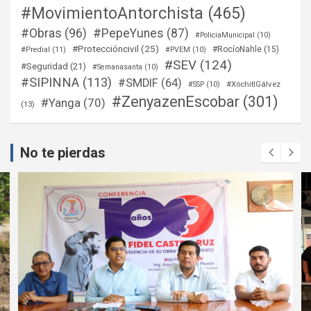
#MovimientoAntorchista
(465)
#Obras
(96)
#PepeYunes
(87)
#PoliciaMunicipal
(10)
#Proteccióncivil
(25)
#RocíoNahle
(15)
#Predial
(11)
#PVEM
(10)
#SEV
(124)
#Seguridad
(21)
#Semanasanta
(10)
#SIPINNA
(113)
#SMDIF
(64)
#XóchitlGálvez
#SSP
(10)
#ZenyazenEscobar
(301)
#Yanga
(70)
(13)
No te pierdas