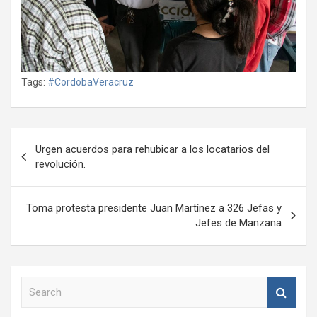
Tags:
#CordobaVeracruz
Navegación
Urgen acuerdos para rehubicar a los locatarios del
de
revolución.
entradas
Toma protesta presidente Juan Martínez a 326 Jefas y
Jefes de Manzana
S
e
a