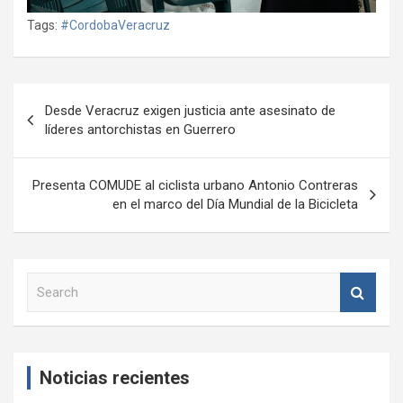
Tags:
#CordobaVeracruz
Navegación
Desde Veracruz exigen justicia ante asesinato de
de
líderes antorchistas en Guerrero
entradas
Presenta COMUDE al ciclista urbano Antonio Contreras
en el marco del Día Mundial de la Bicicleta
S
e
a
r
c
Noticias recientes
h