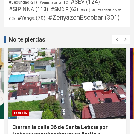
#SEV
(124)
#Seguridad
(21)
#Semanasanta
(10)
#SIPINNA
(113)
#SMDIF
(63)
#XóchitlGálvez
#SSP
(10)
#ZenyazenEscobar
(301)
#Yanga
(70)
(13)
No te pierdas
FORTÍN
Cierran la calle 36 de Santa Leticia por
trabajos coordinados entre Fortín y