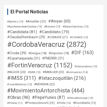
El Portal Noticias
#Atoyac
(60)
#Amatlán
(25)
#Ajedrez
(10)
#Beisbol
(13)
#AyuntamientodeCordoba
(10)
#BodasColectivas
(10)
#Candidata
(81)
#Candidato
(79)
#ClaudiaSheinbaum
(29)
#COMUDE
(21)
#CONADE
(12)
#CordobaVeracruz
(2872)
#DIF
(163)
#Croda
(39)
#Dengue
(18)
#Deportes
(18)
#Espartaqueada
(31)
#FNERRR
(31)
#FortinVeracruz
(1152)
#Hidrosistema
(10)
#IMJUVE
(20)
#IMMUJER
(20)
#Immujeres
(14)
#IMM
(10)
#IMSS
(311)
#Ixtaczoquitlán
(216)
#MORENA
(22)
#JuanMartinez
(13)
#MovimientoAntorchista
(464)
#Obras
(96)
#PepeYunes
(87)
#PoliciaMunicipal
(10)
#Proteccióncivil
(25)
#RocíoNahle
(15)
#Predial
(11)
#PVEM
(10)