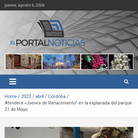
Skip
jueves, agosto 6, 2026
to
content
Noticias de Córdoba, Veracruz y al región
El Portal Noticias
Home
2023
abril
Córdoba
Atenderá «Jueves de Renacimiento” en la explanada del parque
21 de Mayo