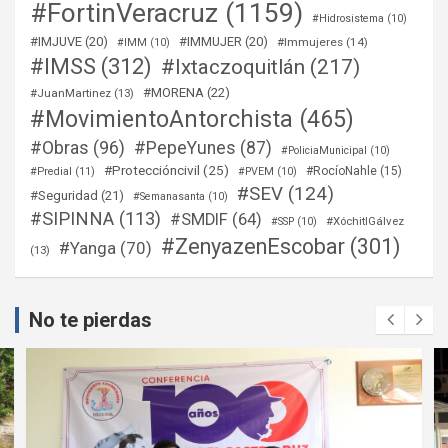
#FortinVeracruz
(1159)
#Hidrosistema
(10)
#IMJUVE
(20)
#IMMUJER
(20)
#Immujeres
(14)
#IMM
(10)
#IMSS
(312)
#Ixtaczoquitlán
(217)
#MORENA
(22)
#JuanMartinez
(13)
#MovimientoAntorchista
(465)
#Obras
(96)
#PepeYunes
(87)
#PoliciaMunicipal
(10)
#Proteccióncivil
(25)
#RocíoNahle
(15)
#Predial
(11)
#PVEM
(10)
#SEV
(124)
#Seguridad
(21)
#Semanasanta
(10)
#SIPINNA
(113)
#SMDIF
(64)
#XóchitlGálvez
#SSP
(10)
#ZenyazenEscobar
(301)
#Yanga
(70)
(13)
No te pierdas