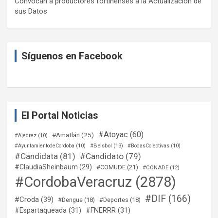
Convocan a productores fortinenses a la Actualización de
sus Datos
Síguenos en Facebook
El Portal Noticias
#Atoyac
(60)
#Amatlán
(25)
#Ajedrez
(10)
#Beisbol
(13)
#AyuntamientodeCordoba
(10)
#BodasColectivas
(10)
#Candidata
(81)
#Candidato
(79)
#ClaudiaSheinbaum
(29)
#COMUDE
(21)
#CONADE
(12)
#CordobaVeracruz
(2878)
#DIF
(166)
#Croda
(39)
#Dengue
(18)
#Deportes
(18)
#Espartaqueada
(31)
#FNERRR
(31)