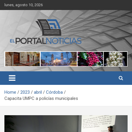
Skip
lunes, agosto 10, 2026
to
content
Noticias de Córdoba, Veracruz y al región
El Portal Noticias
Home
2023
abril
Córdoba
Capacita UMPC a policías municipales