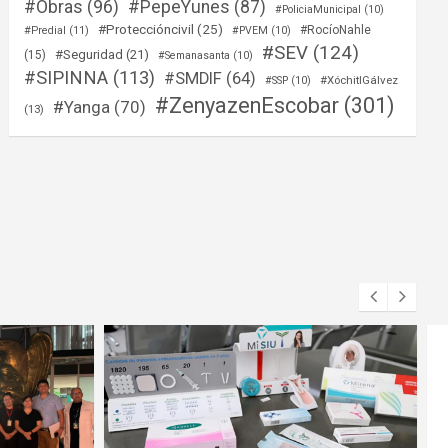
#Obras
(96)
#PepeYunes
(87)
#PoliciaMunicipal
(10)
#Proteccióncivil
(25)
#RocíoNahle
#Predial
(11)
#PVEM
(10)
#SEV
(124)
#Seguridad
(21)
(15)
#Semanasanta
(10)
#SIPINNA
(113)
#SMDIF
(64)
#XóchitlGálvez
#SSP
(10)
#ZenyazenEscobar
(301)
#Yanga
(70)
(13)