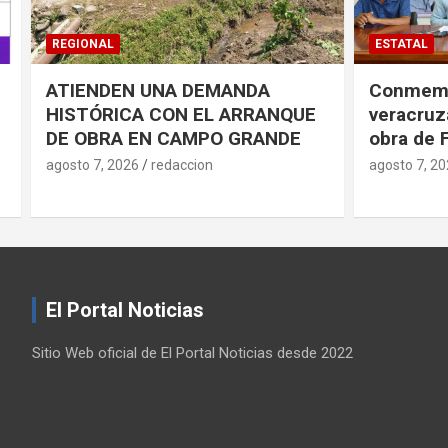
ESTATAL
CÓRDOBA
Conmemorarán antorchistas
Realiza 
veracruzanos pensamiento y
jornada d
obra de Fidel Castro
en el HG
agosto 7, 2026
redaccion
agosto 7, 2
El Portal Noticias
Sitio Web oficial de El Portal Noticias desde 2022