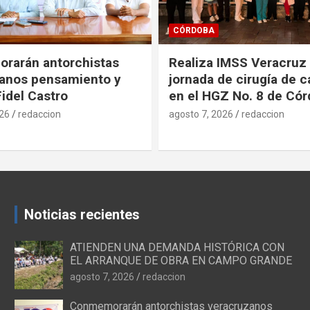
SALUD
IMSS Veracruz Sur
Promueve IMSS Veracr
e cirugía de cataratas
decisiones informadas 
Z No. 8 de Córdoba
Internacional de la Pla
Familiar
026
redaccion
agosto 7, 2026
redaccion
Noticias recientes
ATIENDEN UNA DEMANDA HISTÓRICA CON
EL ARRANQUE DE OBRA EN CAMPO GRANDE
agosto 7, 2026
redaccion
Conmemorarán antorchistas veracruzanos