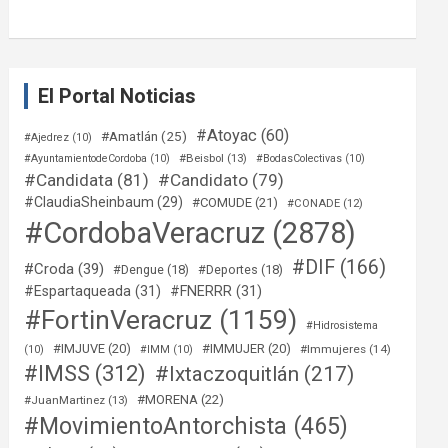
El Portal Noticias
#Atoyac
(60)
#Amatlán
(25)
#Ajedrez
(10)
#Beisbol
(13)
#AyuntamientodeCordoba
(10)
#BodasColectivas
(10)
#Candidata
(81)
#Candidato
(79)
#ClaudiaSheinbaum
(29)
#COMUDE
(21)
#CONADE
(12)
#CordobaVeracruz
(2878)
#DIF
(166)
#Croda
(39)
#Dengue
(18)
#Deportes
(18)
#Espartaqueada
(31)
#FNERRR
(31)
#FortinVeracruz
(1159)
#Hidrosistema
#IMJUVE
(20)
#IMMUJER
(20)
#Immujeres
(14)
(10)
#IMM
(10)
#IMSS
(312)
#Ixtaczoquitlán
(217)
#MORENA
(22)
#JuanMartinez
(13)
#MovimientoAntorchista
(465)