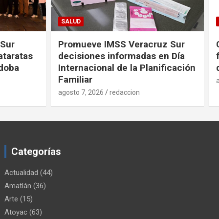
FORTÍN
uz Sur
Convocan a productores
en Día
fortinenses a la Actualización
nificación
de sus Datos
agosto 7, 2026
redaccion
Categorías
Actualidad
(44)
Amatlán
(36)
Arte
(15)
Atoyac
(63)