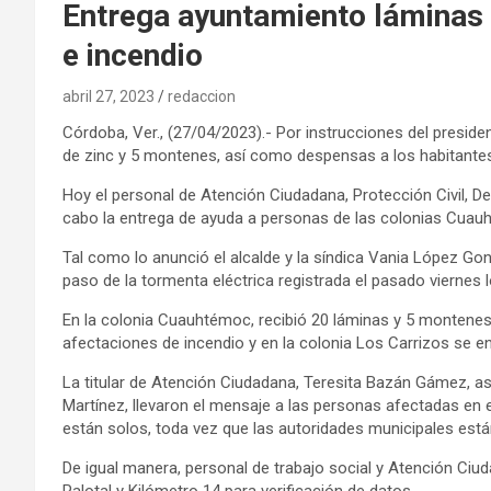
Entrega ayuntamiento láminas a
e incendio
abril 27, 2023
redaccion
Córdoba, Ver., (27/04/2023).- Por instrucciones del preside
de zinc y 5 montenes, así como despensas a los habitante
Hoy el personal de Atención Ciudadana, Protección Civil, Des
cabo la entrega de ayuda a personas de las colonias Cuauh
Tal como lo anunció el alcalde y la síndica Vania López Go
paso de la tormenta eléctrica registrada el pasado viernes lo
En la colonia Cuauhtémoc, recibió 20 láminas y 5 montenes
afectaciones de incendio y en la colonia Los Carrizos se en
La titular de Atención Ciudadana, Teresita Bazán Gámez, as
Martínez, llevaron el mensaje a las personas afectadas en 
están solos, toda vez que las autoridades municipales est
De igual manera, personal de trabajo social y Atención Ciu
Palotal y Kilómetro 14 para verificación de datos.