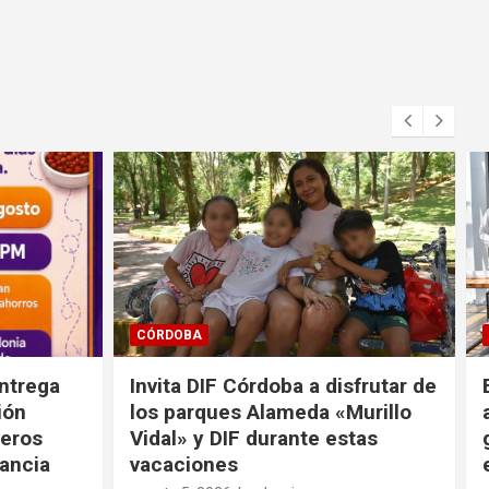
CÓRDOBA
sfrutar de
Brigada Odontológica brindará
urillo
atención y medicamento
tas
gratuito: SMDIF, UNAM, FEMSA
e Yza