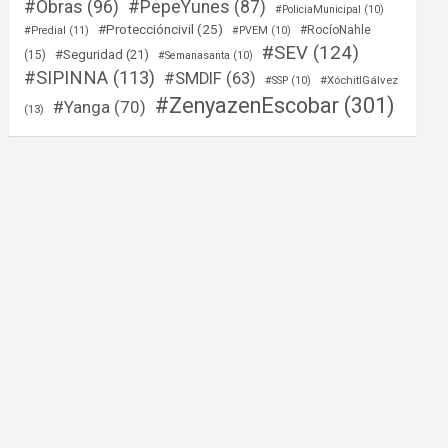
#Obras
(96)
#PepeYunes
(87)
#PoliciaMunicipal
(10)
#Proteccióncivil
(25)
#RocíoNahle
#Predial
(11)
#PVEM
(10)
#SEV
(124)
#Seguridad
(21)
(15)
#Semanasanta
(10)
#SIPINNA
(113)
#SMDIF
(63)
#XóchitlGálvez
#SSP
(10)
#ZenyazenEscobar
(301)
#Yanga
(70)
(13)