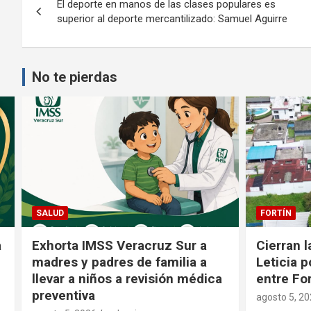
El deporte en manos de las clases populares es
de
superior al deporte mercantilizado: Samuel Aguirre
entradas
No te pierdas
FORTÍN
FORTÍN
Cierran la calle 36 de Santa
DIF Fortí
Leticia por trabajos coordinados
del Prog
entre Fortín y Córdoba
Alimenta
1000 Día
agosto 5, 2026
redaccion