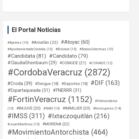
El Portal Noticias
#Atoyac
(60)
#Amatlán
(25)
#Ajedrez
(10)
#Beisbol
(13)
#AyuntamientodeCordoba
(10)
#BodasColectivas
(10)
#Candidata
(81)
#Candidato
(79)
#ClaudiaSheinbaum
(29)
#COMUDE
(21)
#CONADE
(12)
#CordobaVeracruz
(2872)
#DIF
(163)
#Croda
(39)
#Dengue
(18)
#Deportes
(18)
#Espartaqueada
(31)
#FNERRR
(31)
#FortinVeracruz
(1152)
#Hidrosistema
#IMJUVE
(20)
#IMMUJER
(20)
#Immujeres
(14)
(10)
#IMM
(10)
#IMSS
(311)
#Ixtaczoquitlán
(216)
#MORENA
(22)
#JuanMartinez
(13)
#MovimientoAntorchista
(464)