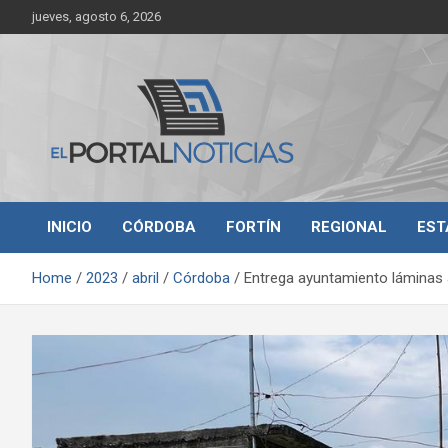
Skip
jueves, agosto 6, 2026
to
content
Noticias de Córdoba, Veracruz y al región
El Portal Noticias
INICIO
CÓRDOBA
FORTÍN
REGIONAL
EST
Home
2023
abril
Córdoba
Entrega ayuntamiento láminas a