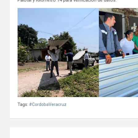
Tags:
#CordobaVeracruz
Navegación