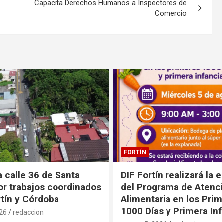
Capacita Derechos Humanos a Inspectores de
Comercio
CÓRDOBA
n realizará la entrega
Invita DIF Córdoba a di
rama de Atención
los parques Alameda «M
ria en los Primeros
Vidal» y DIF durante es
s y Primera Infancia
vacaciones