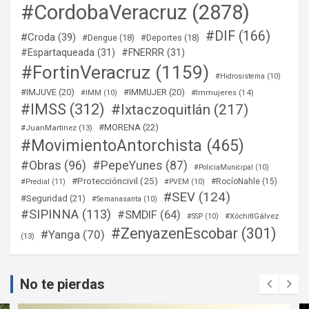
#CordobaVeracruz
(2878)
#DIF
(166)
#Croda
(39)
#Dengue
(18)
#Deportes
(18)
#Espartaqueada
(31)
#FNERRR
(31)
#FortinVeracruz
(1159)
#Hidrosistema
(10)
#IMJUVE
(20)
#IMMUJER
(20)
#Immujeres
(14)
#IMM
(10)
#IMSS
(312)
#Ixtaczoquitlán
(217)
#MORENA
(22)
#JuanMartinez
(13)
#MovimientoAntorchista
(465)
#Obras
(96)
#PepeYunes
(87)
#PoliciaMunicipal
(10)
#Proteccióncivil
(25)
#RocíoNahle
(15)
#Predial
(11)
#PVEM
(10)
#SEV
(124)
#Seguridad
(21)
#Semanasanta
(10)
#SIPINNA
(113)
#SMDIF
(64)
#XóchitlGálvez
#SSP
(10)
#ZenyazenEscobar
(301)
#Yanga
(70)
(13)
No te pierdas