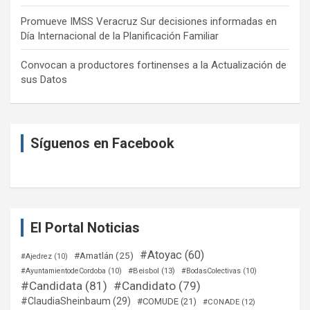
Promueve IMSS Veracruz Sur decisiones informadas en
Día Internacional de la Planificación Familiar
Convocan a productores fortinenses a la Actualización de
sus Datos
Síguenos en Facebook
El Portal Noticias
#Atoyac
(60)
#Amatlán
(25)
#Ajedrez
(10)
#Beisbol
(13)
#AyuntamientodeCordoba
(10)
#BodasColectivas
(10)
#Candidata
(81)
#Candidato
(79)
#ClaudiaSheinbaum
(29)
#COMUDE
(21)
#CONADE
(12)