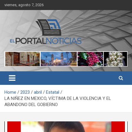
Skip
viernes, agosto 7, 2026
to
content
Noticias de Córdoba, Veracruz y al región
El Portal Noticias
Home
2023
abril
Estatal
LA NIÑEZ EN MEXICO, VÍCTIMA DE LA VIOLENCIA Y EL
ABANDONO DEL GOBIERNO