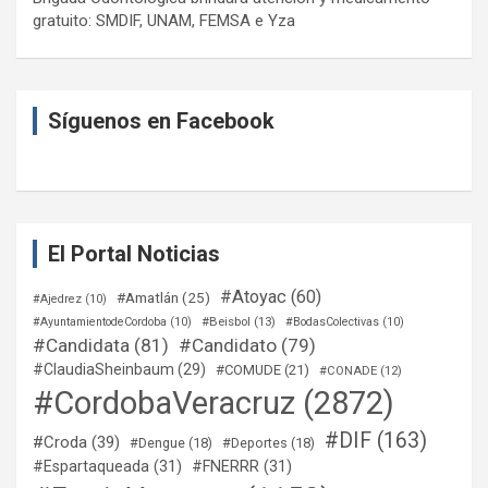
gratuito: SMDIF, UNAM, FEMSA e Yza
Síguenos en Facebook
El Portal Noticias
#Atoyac
(60)
#Amatlán
(25)
#Ajedrez
(10)
#Beisbol
(13)
#AyuntamientodeCordoba
(10)
#BodasColectivas
(10)
#Candidata
(81)
#Candidato
(79)
#ClaudiaSheinbaum
(29)
#COMUDE
(21)
#CONADE
(12)
#CordobaVeracruz
(2872)
#DIF
(163)
#Croda
(39)
#Dengue
(18)
#Deportes
(18)
#Espartaqueada
(31)
#FNERRR
(31)