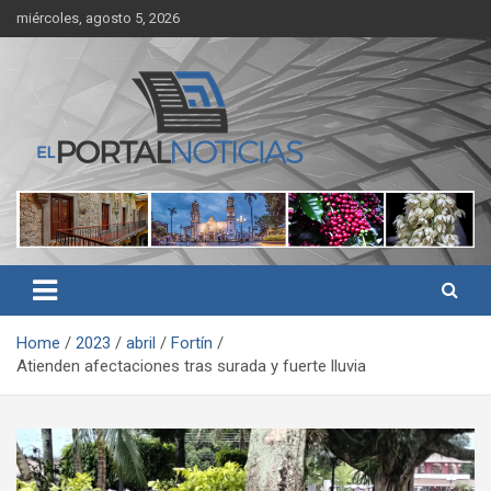
Skip
miércoles, agosto 5, 2026
to
content
Noticias de Córdoba, Veracruz y al región
El Portal Noticias
Home
2023
abril
Fortín
Atienden afectaciones tras surada y fuerte lluvia