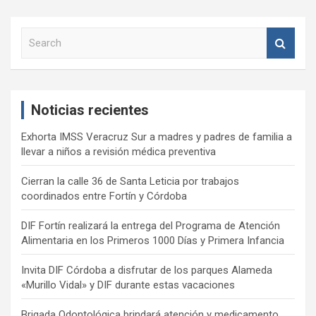
S
e
a
r
c
Noticias recientes
h
Exhorta IMSS Veracruz Sur a madres y padres de familia a
llevar a niños a revisión médica preventiva
Cierran la calle 36 de Santa Leticia por trabajos
coordinados entre Fortín y Córdoba
DIF Fortín realizará la entrega del Programa de Atención
Alimentaria en los Primeros 1000 Días y Primera Infancia
Invita DIF Córdoba a disfrutar de los parques Alameda
«Murillo Vidal» y DIF durante estas vacaciones
Brigada Odontológica brindará atención y medicamento