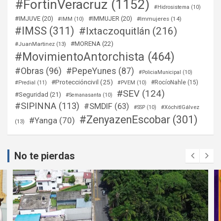
#FortinVeracruz
(1152)
#Hidrosistema
(10)
#IMJUVE
(20)
#IMMUJER
(20)
#Immujeres
(14)
#IMM
(10)
#IMSS
(311)
#Ixtaczoquitlán
(216)
#MORENA
(22)
#JuanMartinez
(13)
#MovimientoAntorchista
(464)
#Obras
(96)
#PepeYunes
(87)
#PoliciaMunicipal
(10)
#Proteccióncivil
(25)
#RocíoNahle
(15)
#Predial
(11)
#PVEM
(10)
#SEV
(124)
#Seguridad
(21)
#Semanasanta
(10)
#SIPINNA
(113)
#SMDIF
(63)
#XóchitlGálvez
#SSP
(10)
#ZenyazenEscobar
(301)
#Yanga
(70)
(13)
No te pierdas