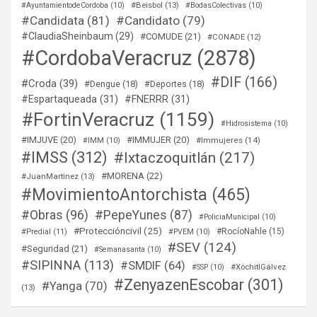
#Beisbol
(13)
#AyuntamientodeCordoba
(10)
#BodasColectivas
(10)
#Candidata
(81)
#Candidato
(79)
#ClaudiaSheinbaum
(29)
#COMUDE
(21)
#CONADE
(12)
#CordobaVeracruz
(2878)
#DIF
(166)
#Croda
(39)
#Dengue
(18)
#Deportes
(18)
#Espartaqueada
(31)
#FNERRR
(31)
#FortinVeracruz
(1159)
#Hidrosistema
(10)
#IMJUVE
(20)
#IMMUJER
(20)
#Immujeres
(14)
#IMM
(10)
#IMSS
(312)
#Ixtaczoquitlán
(217)
#MORENA
(22)
#JuanMartinez
(13)
#MovimientoAntorchista
(465)
#Obras
(96)
#PepeYunes
(87)
#PoliciaMunicipal
(10)
#Proteccióncivil
(25)
#RocíoNahle
(15)
#Predial
(11)
#PVEM
(10)
#SEV
(124)
#Seguridad
(21)
#Semanasanta
(10)
#SIPINNA
(113)
#SMDIF
(64)
#XóchitlGálvez
#SSP
(10)
#ZenyazenEscobar
(301)
#Yanga
(70)
(13)