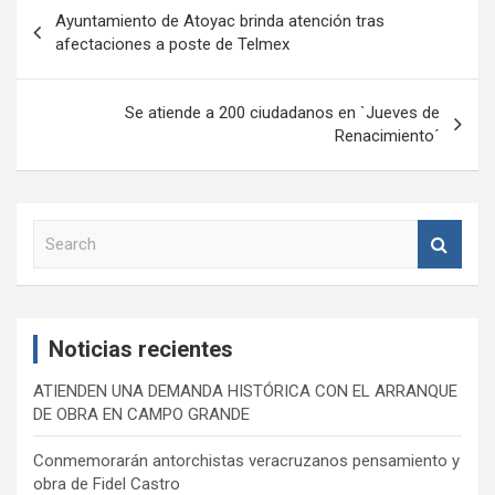
Navegación
Ayuntamiento de Atoyac brinda atención tras
de
afectaciones a poste de Telmex
entradas
Se atiende a 200 ciudadanos en `Jueves de
Renacimiento´
S
e
a
r
c
Noticias recientes
h
ATIENDEN UNA DEMANDA HISTÓRICA CON EL ARRANQUE
DE OBRA EN CAMPO GRANDE
Conmemorarán antorchistas veracruzanos pensamiento y
obra de Fidel Castro