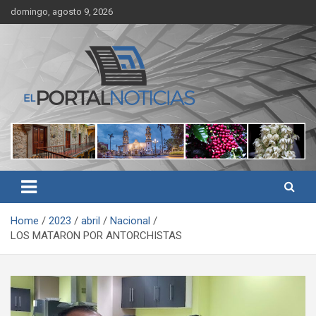
Skip
domingo, agosto 9, 2026
to
content
Noticias de Córdoba, Veracruz y al región
El Portal Noticias
Home
2023
abril
Nacional
LOS MATARON POR ANTORCHISTAS