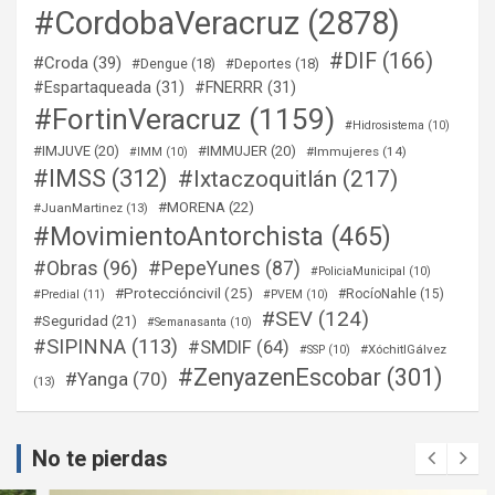
#CordobaVeracruz
(2878)
#DIF
(166)
#Croda
(39)
#Dengue
(18)
#Deportes
(18)
#Espartaqueada
(31)
#FNERRR
(31)
#FortinVeracruz
(1159)
#Hidrosistema
(10)
#IMJUVE
(20)
#IMMUJER
(20)
#Immujeres
(14)
#IMM
(10)
#IMSS
(312)
#Ixtaczoquitlán
(217)
#MORENA
(22)
#JuanMartinez
(13)
#MovimientoAntorchista
(465)
#Obras
(96)
#PepeYunes
(87)
#PoliciaMunicipal
(10)
#Proteccióncivil
(25)
#RocíoNahle
(15)
#Predial
(11)
#PVEM
(10)
#SEV
(124)
#Seguridad
(21)
#Semanasanta
(10)
#SIPINNA
(113)
#SMDIF
(64)
#XóchitlGálvez
#SSP
(10)
#ZenyazenEscobar
(301)
#Yanga
(70)
(13)
No te pierdas