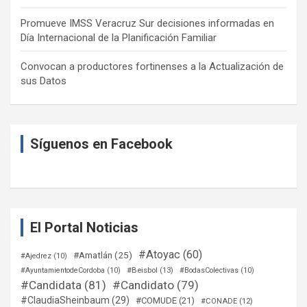
Promueve IMSS Veracruz Sur decisiones informadas en
Día Internacional de la Planificación Familiar
Convocan a productores fortinenses a la Actualización de
sus Datos
Síguenos en Facebook
El Portal Noticias
#Atoyac
(60)
#Amatlán
(25)
#Ajedrez
(10)
#Beisbol
(13)
#AyuntamientodeCordoba
(10)
#BodasColectivas
(10)
#Candidata
(81)
#Candidato
(79)
#ClaudiaSheinbaum
(29)
#COMUDE
(21)
#CONADE
(12)