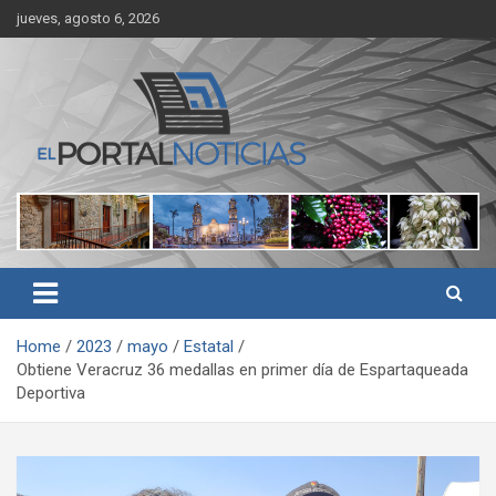
Skip
jueves, agosto 6, 2026
to
content
Noticias de Córdoba, Veracruz y al región
El Portal Noticias
Home
2023
mayo
Estatal
Obtiene Veracruz 36 medallas en primer día de Espartaqueada
Deportiva