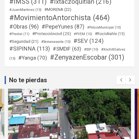
#IMSS
(311)
#Ixtaczoquitlán
(216)
#MORENA
(22)
#JuanMartinez
(13)
#MovimientoAntorchista
(464)
#Obras
(96)
#PepeYunes
(87)
#PoliciaMunicipal
(10)
#Proteccióncivil
(25)
#RocíoNahle
(15)
#Predial
(11)
#PVEM
(10)
#SEV
(124)
#Seguridad
(21)
#Semanasanta
(10)
#SIPINNA
(113)
#SMDIF
(63)
#XóchitlGálvez
#SSP
(10)
#ZenyazenEscobar
(301)
#Yanga
(70)
(13)
No te pierdas