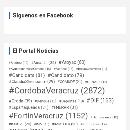
Síguenos en Facebook
El Portal Noticias
#Atoyac
(60)
#Amatlán
(25)
#Ajedrez
(10)
#Beisbol
(13)
#AyuntamientodeCordoba
(10)
#BodasColectivas
(10)
#Candidata
(81)
#Candidato
(79)
#ClaudiaSheinbaum
(29)
#COMUDE
(21)
#CONADE
(12)
#CordobaVeracruz
(2872)
#DIF
(163)
#Croda
(39)
#Dengue
(18)
#Deportes
(18)
#Espartaqueada
(31)
#FNERRR
(31)
#FortinVeracruz
(1152)
#Hidrosistema
(10)
#IMJUVE
(20)
#IMMUJER
(20)
#Immujeres
(14)
#IMM
(10)