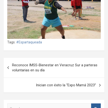
Tags:
#Espartaqueada
Navegación
Reconoce IMSS-Bienestar en Veracruz Sur a parteras
de
voluntarias en su día
entradas
Inician con éxito la “Expo Mamá 2023”
S