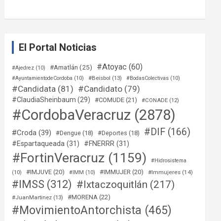
El Portal Noticias
#Atoyac
(60)
#Amatlán
(25)
#Ajedrez
(10)
#Beisbol
(13)
#AyuntamientodeCordoba
(10)
#BodasColectivas
(10)
#Candidata
(81)
#Candidato
(79)
#ClaudiaSheinbaum
(29)
#COMUDE
(21)
#CONADE
(12)
#CordobaVeracruz
(2878)
#DIF
(166)
#Croda
(39)
#Dengue
(18)
#Deportes
(18)
#Espartaqueada
(31)
#FNERRR
(31)
#FortinVeracruz
(1159)
#Hidrosistema
#IMJUVE
(20)
#IMMUJER
(20)
#Immujeres
(14)
(10)
#IMM
(10)
#IMSS
(312)
#Ixtaczoquitlán
(217)
#MORENA
(22)
#JuanMartinez
(13)
#MovimientoAntorchista
(465)