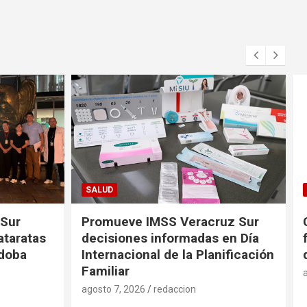
FORTÍN
uz Sur
Convocan a productores
en Día
fortinenses a la Actualización
nificación
de sus Datos
agosto 7, 2026
redaccion