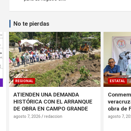
entradas
No te pierdas
ESTATAL
CÓRDOBA
Conmemorarán antorchistas
Realiza 
veracruzanos pensamiento y
jornada d
obra de Fidel Castro
en el HG
agosto 7, 2026
redaccion
agosto 7, 2