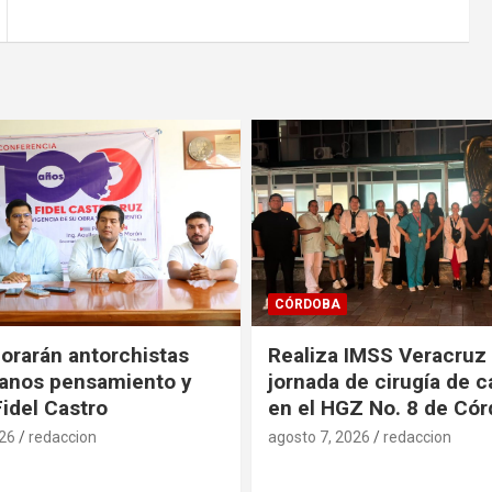
SALUD
IMSS Veracruz Sur
Promueve IMSS Veracr
e cirugía de cataratas
decisiones informadas 
Z No. 8 de Córdoba
Internacional de la Pla
Familiar
026
redaccion
agosto 7, 2026
redaccion