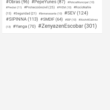
#Obras
(96)
#PepeYunes
(87)
#PoliciaMunicipal
(10)
#Proteccióncivil
(25)
#RocíoNahle
#Predial
(11)
#PVEM
(10)
#SEV
(124)
#Seguridad
(21)
(15)
#Semanasanta
(10)
#SIPINNA
(113)
#SMDIF
(64)
#XóchitlGálvez
#SSP
(10)
#ZenyazenEscobar
(301)
#Yanga
(70)
(13)