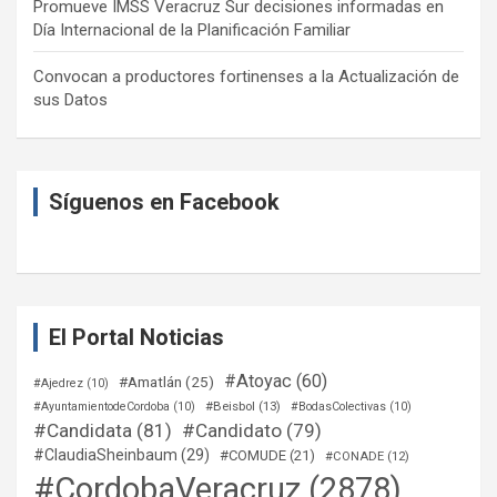
Promueve IMSS Veracruz Sur decisiones informadas en
Día Internacional de la Planificación Familiar
Convocan a productores fortinenses a la Actualización de
sus Datos
Síguenos en Facebook
El Portal Noticias
#Atoyac
(60)
#Amatlán
(25)
#Ajedrez
(10)
#Beisbol
(13)
#AyuntamientodeCordoba
(10)
#BodasColectivas
(10)
#Candidata
(81)
#Candidato
(79)
#ClaudiaSheinbaum
(29)
#COMUDE
(21)
#CONADE
(12)
#CordobaVeracruz
(2878)