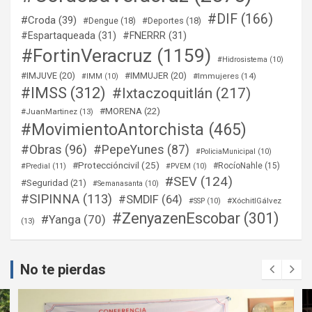
#DIF
(166)
#Croda
(39)
#Dengue
(18)
#Deportes
(18)
#Espartaqueada
(31)
#FNERRR
(31)
#FortinVeracruz
(1159)
#Hidrosistema
(10)
#IMJUVE
(20)
#IMMUJER
(20)
#Immujeres
(14)
#IMM
(10)
#IMSS
(312)
#Ixtaczoquitlán
(217)
#MORENA
(22)
#JuanMartinez
(13)
#MovimientoAntorchista
(465)
#Obras
(96)
#PepeYunes
(87)
#PoliciaMunicipal
(10)
#Proteccióncivil
(25)
#RocíoNahle
(15)
#Predial
(11)
#PVEM
(10)
#SEV
(124)
#Seguridad
(21)
#Semanasanta
(10)
#SIPINNA
(113)
#SMDIF
(64)
#XóchitlGálvez
#SSP
(10)
#ZenyazenEscobar
(301)
#Yanga
(70)
(13)
No te pierdas