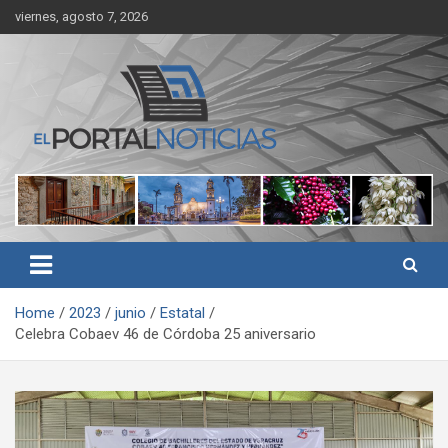
Skip
viernes, agosto 7, 2026
to
content
Noticias de Córdoba, Veracruz y al región
El Portal Noticias
Home
2023
junio
Estatal
Celebra Cobaev 46 de Córdoba 25 aniversario