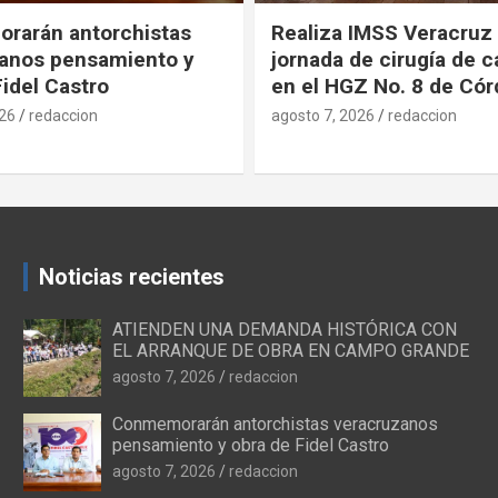
IMSS Veracruz Sur
Promueve IMSS Veracr
e cirugía de cataratas
decisiones informadas 
Z No. 8 de Córdoba
Internacional de la Pla
Familiar
026
redaccion
agosto 7, 2026
redaccion
Noticias recientes
ATIENDEN UNA DEMANDA HISTÓRICA CON
EL ARRANQUE DE OBRA EN CAMPO GRANDE
agosto 7, 2026
redaccion
Conmemorarán antorchistas veracruzanos
pensamiento y obra de Fidel Castro
agosto 7, 2026
redaccion