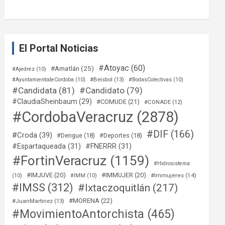
El Portal Noticias
#Atoyac
(60)
#Amatlán
(25)
#Ajedrez
(10)
#Beisbol
(13)
#AyuntamientodeCordoba
(10)
#BodasColectivas
(10)
#Candidata
(81)
#Candidato
(79)
#ClaudiaSheinbaum
(29)
#COMUDE
(21)
#CONADE
(12)
#CordobaVeracruz
(2878)
#DIF
(166)
#Croda
(39)
#Dengue
(18)
#Deportes
(18)
#Espartaqueada
(31)
#FNERRR
(31)
#FortinVeracruz
(1159)
#Hidrosistema
#IMJUVE
(20)
#IMMUJER
(20)
#Immujeres
(14)
(10)
#IMM
(10)
#IMSS
(312)
#Ixtaczoquitlán
(217)
#MORENA
(22)
#JuanMartinez
(13)
#MovimientoAntorchista
(465)