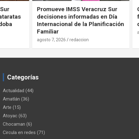
uz Sur
Convocan a productores
en Día
fortinenses a la Actualización
nificación
de sus Datos
agosto 7, 2026
redaccion
Categorías
Actualidad
(44)
Amatlán
(36)
Arte
(15)
Atoyac
(63)
Chocaman
(6)
Circula en redes
(71)