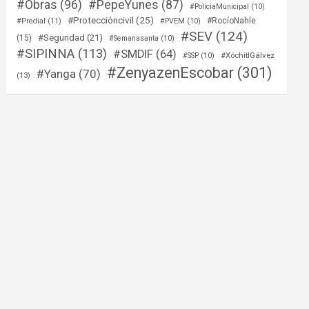
#Obras
(96)
#PepeYunes
(87)
#PoliciaMunicipal
(10)
#Proteccióncivil
(25)
#RocíoNahle
#Predial
(11)
#PVEM
(10)
#SEV
(124)
#Seguridad
(21)
(15)
#Semanasanta
(10)
#SIPINNA
(113)
#SMDIF
(64)
#XóchitlGálvez
#SSP
(10)
#ZenyazenEscobar
(301)
#Yanga
(70)
(13)