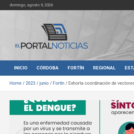
Skip
domingo, agosto 9, 2026
to
content
Noticias de Córdoba, Veracruz y al región
El Portal Noticias
INICIO
CÓRDOBA
FORTÍN
REGIONAL
EST
Home
2023
junio
Fortín
Exhorta coordinación de vectores