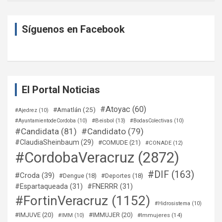
Síguenos en Facebook
El Portal Noticias
#Atoyac
(60)
#Amatlán
(25)
#Ajedrez
(10)
#Beisbol
(13)
#AyuntamientodeCordoba
(10)
#BodasColectivas
(10)
#Candidata
(81)
#Candidato
(79)
#ClaudiaSheinbaum
(29)
#COMUDE
(21)
#CONADE
(12)
#CordobaVeracruz
(2872)
#DIF
(163)
#Croda
(39)
#Dengue
(18)
#Deportes
(18)
#Espartaqueada
(31)
#FNERRR
(31)
#FortinVeracruz
(1152)
#Hidrosistema
(10)
#IMJUVE
(20)
#IMMUJER
(20)
#Immujeres
(14)
#IMM
(10)