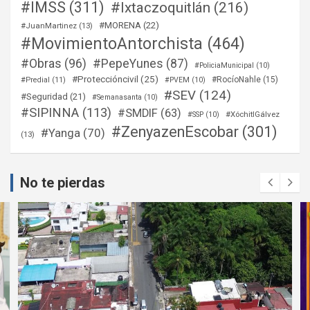
#IMSS
(311)
#Ixtaczoquitlán
(216)
#MORENA
(22)
#JuanMartinez
(13)
#MovimientoAntorchista
(464)
#Obras
(96)
#PepeYunes
(87)
#PoliciaMunicipal
(10)
#Proteccióncivil
(25)
#RocíoNahle
(15)
#Predial
(11)
#PVEM
(10)
#SEV
(124)
#Seguridad
(21)
#Semanasanta
(10)
#SIPINNA
(113)
#SMDIF
(63)
#XóchitlGálvez
#SSP
(10)
#ZenyazenEscobar
(301)
#Yanga
(70)
(13)
No te pierdas