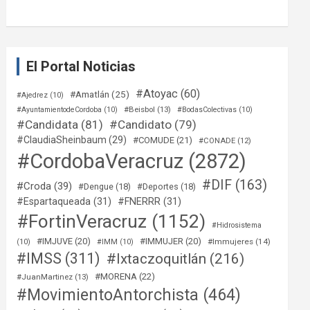
El Portal Noticias
#Atoyac
(60)
#Amatlán
(25)
#Ajedrez
(10)
#Beisbol
(13)
#AyuntamientodeCordoba
(10)
#BodasColectivas
(10)
#Candidata
(81)
#Candidato
(79)
#ClaudiaSheinbaum
(29)
#COMUDE
(21)
#CONADE
(12)
#CordobaVeracruz
(2872)
#DIF
(163)
#Croda
(39)
#Dengue
(18)
#Deportes
(18)
#Espartaqueada
(31)
#FNERRR
(31)
#FortinVeracruz
(1152)
#Hidrosistema
#IMJUVE
(20)
#IMMUJER
(20)
#Immujeres
(14)
(10)
#IMM
(10)
#IMSS
(311)
#Ixtaczoquitlán
(216)
#MORENA
(22)
#JuanMartinez
(13)
#MovimientoAntorchista
(464)