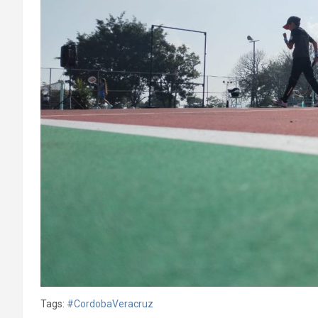
Tags:
#CordobaVeracruz