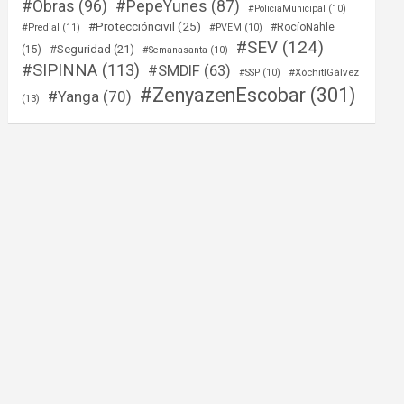
#Obras
(96)
#PepeYunes
(87)
#PoliciaMunicipal
(10)
#Proteccióncivil
(25)
#RocíoNahle
#Predial
(11)
#PVEM
(10)
#SEV
(124)
#Seguridad
(21)
(15)
#Semanasanta
(10)
#SIPINNA
(113)
#SMDIF
(63)
#XóchitlGálvez
#SSP
(10)
#ZenyazenEscobar
(301)
#Yanga
(70)
(13)