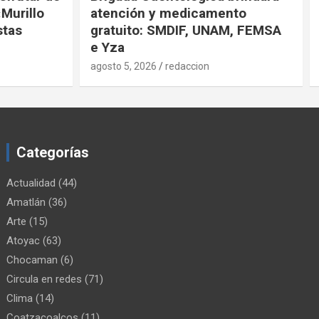
urillo
atención y medicamento
tas
gratuito: SMDIF, UNAM, FEMSA
e Yza
agosto 5, 2026
redaccion
Categorías
Actualidad
(44)
Amatlán
(36)
Arte
(15)
Atoyac
(63)
Chocaman
(6)
Circula en redes
(71)
Clima
(14)
Coatzacoalcos
(11)