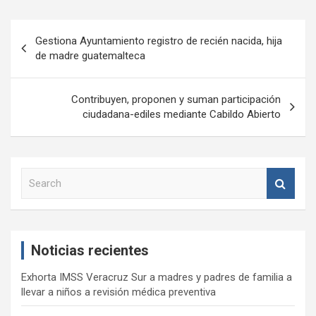
Navegación
Gestiona Ayuntamiento registro de recién nacida, hija
de
de madre guatemalteca
entradas
Contribuyen, proponen y suman participación
ciudadana-ediles mediante Cabildo Abierto
S
e
a
r
c
Noticias recientes
h
Exhorta IMSS Veracruz Sur a madres y padres de familia a
llevar a niños a revisión médica preventiva