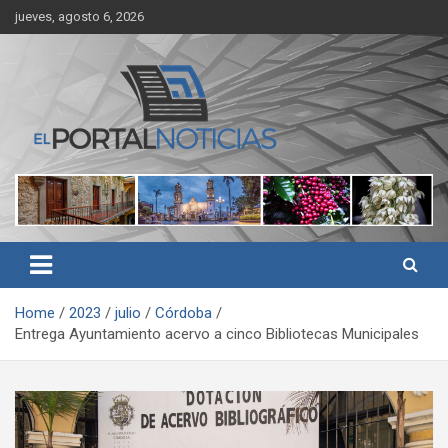
Skip
jueves, agosto 6, 2026
to
content
Noticias de Córdoba, Veracruz y al región
El Portal Noticias
Home
2023
julio
Córdoba
Entrega Ayuntamiento acervo a cinco Bibliotecas Municipales