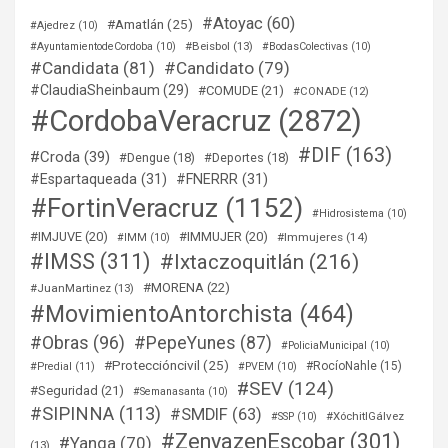
#Atoyac
(60)
#Amatlán
(25)
#Ajedrez
(10)
#Beisbol
(13)
#AyuntamientodeCordoba
(10)
#BodasColectivas
(10)
#Candidata
(81)
#Candidato
(79)
#ClaudiaSheinbaum
(29)
#COMUDE
(21)
#CONADE
(12)
#CordobaVeracruz
(2872)
#DIF
(163)
#Croda
(39)
#Dengue
(18)
#Deportes
(18)
#Espartaqueada
(31)
#FNERRR
(31)
#FortinVeracruz
(1152)
#Hidrosistema
(10)
#IMJUVE
(20)
#IMMUJER
(20)
#Immujeres
(14)
#IMM
(10)
#IMSS
(311)
#Ixtaczoquitlán
(216)
#MORENA
(22)
#JuanMartinez
(13)
#MovimientoAntorchista
(464)
#Obras
(96)
#PepeYunes
(87)
#PoliciaMunicipal
(10)
#Proteccióncivil
(25)
#RocíoNahle
(15)
#Predial
(11)
#PVEM
(10)
#SEV
(124)
#Seguridad
(21)
#Semanasanta
(10)
#SIPINNA
(113)
#SMDIF
(63)
#XóchitlGálvez
#SSP
(10)
#ZenyazenEscobar
(301)
#Yanga
(70)
(13)