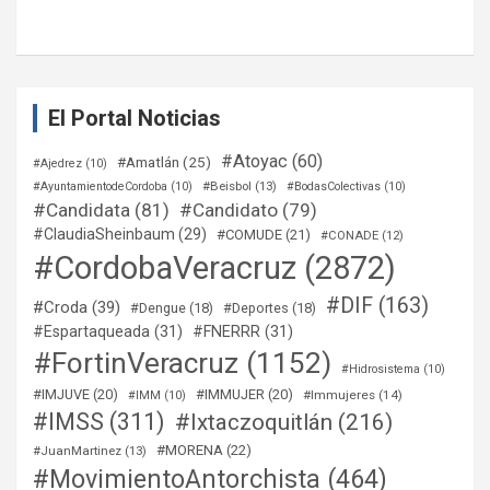
El Portal Noticias
#Atoyac
(60)
#Amatlán
(25)
#Ajedrez
(10)
#Beisbol
(13)
#AyuntamientodeCordoba
(10)
#BodasColectivas
(10)
#Candidata
(81)
#Candidato
(79)
#ClaudiaSheinbaum
(29)
#COMUDE
(21)
#CONADE
(12)
#CordobaVeracruz
(2872)
#DIF
(163)
#Croda
(39)
#Dengue
(18)
#Deportes
(18)
#Espartaqueada
(31)
#FNERRR
(31)
#FortinVeracruz
(1152)
#Hidrosistema
(10)
#IMJUVE
(20)
#IMMUJER
(20)
#Immujeres
(14)
#IMM
(10)
#IMSS
(311)
#Ixtaczoquitlán
(216)
#MORENA
(22)
#JuanMartinez
(13)
#MovimientoAntorchista
(464)