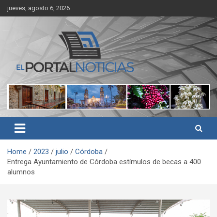
Skip
jueves, agosto 6, 2026
to
content
Noticias de Córdoba, Veracruz y al región
El Portal Noticias
Home
2023
julio
Córdoba
Entrega Ayuntamiento de Córdoba estímulos de becas a 400
alumnos