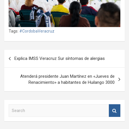
Tags:
#CordobaVeracruz
Navegación
Explica IMSS Veracruz Sur síntomas de alergias
de
entradas
Atenderá presidente Juan Martínez en «Jueves de
Renacimiento» a habitantes de Huilango 3000
S
e
a
r