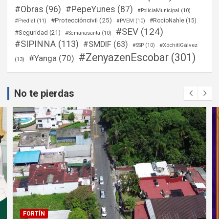
#Obras
(96)
#PepeYunes
(87)
#PoliciaMunicipal
(10)
#Proteccióncivil
(25)
#RocíoNahle
(15)
#Predial
(11)
#PVEM
(10)
#SEV
(124)
#Seguridad
(21)
#Semanasanta
(10)
#SIPINNA
(113)
#SMDIF
(63)
#XóchitlGálvez
#SSP
(10)
#ZenyazenEscobar
(301)
#Yanga
(70)
(13)
No te pierdas
FORTÍN