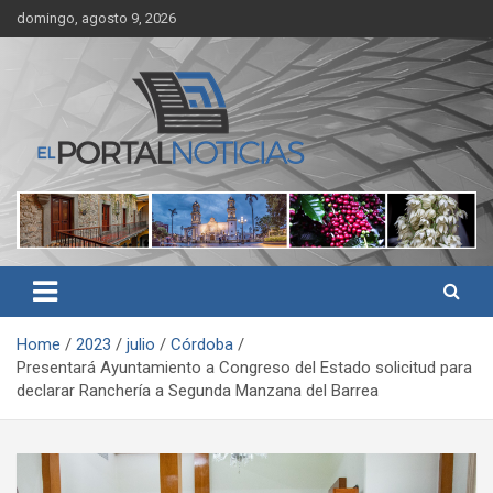
Skip
domingo, agosto 9, 2026
to
content
Noticias de Córdoba, Veracruz y al región
El Portal Noticias
Home
2023
julio
Córdoba
Presentará Ayuntamiento a Congreso del Estado solicitud para
declarar Ranchería a Segunda Manzana del Barrea