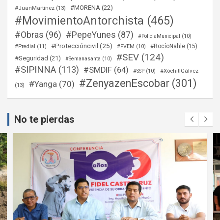
#MORENA
(22)
#JuanMartinez
(13)
#MovimientoAntorchista
(465)
#Obras
(96)
#PepeYunes
(87)
#PoliciaMunicipal
(10)
#Proteccióncivil
(25)
#RocíoNahle
(15)
#Predial
(11)
#PVEM
(10)
#SEV
(124)
#Seguridad
(21)
#Semanasanta
(10)
#SIPINNA
(113)
#SMDIF
(64)
#XóchitlGálvez
#SSP
(10)
#ZenyazenEscobar
(301)
#Yanga
(70)
(13)
No te pierdas