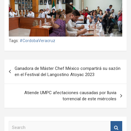
Tags:
#CordobaVeracruz
Navegación
Ganadora de Máster Chef México compartirá su sazón
de
en el Festival del Langostino Atoyac 2023
entradas
Atiende UMPC afectaciones causadas por lluvia
torrencial de este miércoles
S
e