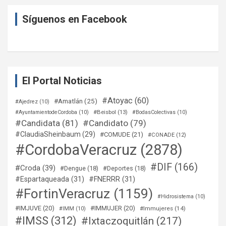
Síguenos en Facebook
El Portal Noticias
#Atoyac
(60)
#Amatlán
(25)
#Ajedrez
(10)
#Beisbol
(13)
#AyuntamientodeCordoba
(10)
#BodasColectivas
(10)
#Candidata
(81)
#Candidato
(79)
#ClaudiaSheinbaum
(29)
#COMUDE
(21)
#CONADE
(12)
#CordobaVeracruz
(2878)
#DIF
(166)
#Croda
(39)
#Dengue
(18)
#Deportes
(18)
#Espartaqueada
(31)
#FNERRR
(31)
#FortinVeracruz
(1159)
#Hidrosistema
(10)
#IMJUVE
(20)
#IMMUJER
(20)
#Immujeres
(14)
#IMM
(10)
#IMSS
(312)
#Ixtaczoquitlán
(217)