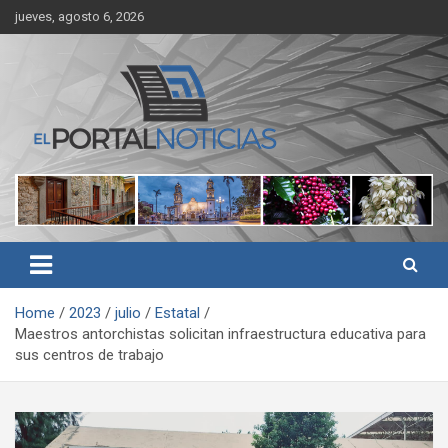
Skip
jueves, agosto 6, 2026
to
content
Noticias de Córdoba, Veracruz y al región
El Portal Noticias
Home
2023
julio
Estatal
Maestros antorchistas solicitan infraestructura educativa para
sus centros de trabajo