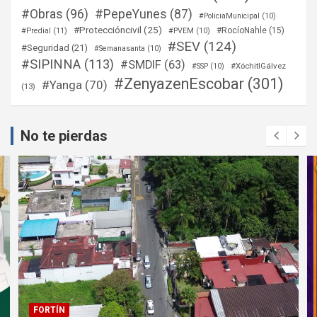
#Obras
(96)
#PepeYunes
(87)
#PoliciaMunicipal
(10)
#Proteccióncivil
(25)
#RocíoNahle
(15)
#Predial
(11)
#PVEM
(10)
#SEV
(124)
#Seguridad
(21)
#Semanasanta
(10)
#SIPINNA
(113)
#SMDIF
(63)
#XóchitlGálvez
#SSP
(10)
#ZenyazenEscobar
(301)
#Yanga
(70)
(13)
No te pierdas
FORTÍN