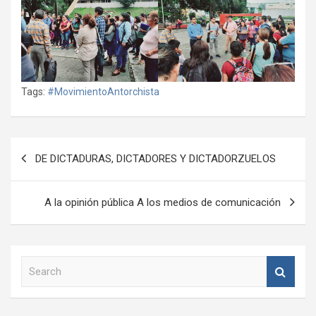
Tags:
#MovimientoAntorchista
Navegación
DE DICTADURAS, DICTADORES Y DICTADORZUELOS
de
entradas
A la opinión pública A los medios de comunicación
S
e
a
r