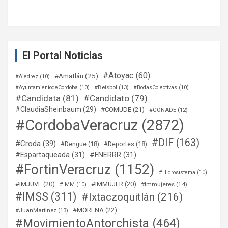
El Portal Noticias
#Atoyac
(60)
#Amatlán
(25)
#Ajedrez
(10)
#Beisbol
(13)
#AyuntamientodeCordoba
(10)
#BodasColectivas
(10)
#Candidata
(81)
#Candidato
(79)
#ClaudiaSheinbaum
(29)
#COMUDE
(21)
#CONADE
(12)
#CordobaVeracruz
(2872)
#DIF
(163)
#Croda
(39)
#Dengue
(18)
#Deportes
(18)
#Espartaqueada
(31)
#FNERRR
(31)
#FortinVeracruz
(1152)
#Hidrosistema
(10)
#IMJUVE
(20)
#IMMUJER
(20)
#Immujeres
(14)
#IMM
(10)
#IMSS
(311)
#Ixtaczoquitlán
(216)
#MORENA
(22)
#JuanMartinez
(13)
#MovimientoAntorchista
(464)