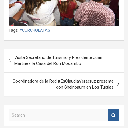
Tags:
#CORCHOLATAS
Navegación
Visita Secretario de Turismo y Presidente Juan
de
Martínez la Casa del Ron Mocambo
entradas
Coordinadora de la Red #EsClaudiaVeracruz presente
con Sheinbaum en Los Tuxtlas
S
e
a