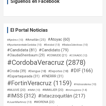
Síguenos en Facebook
El Portal Noticias
#Atoyac
(60)
#Amatlán
(25)
#Ajedrez
(10)
#Beisbol
(13)
#AyuntamientodeCordoba
(10)
#BodasColectivas
(10)
#Candidata
(81)
#Candidato
(79)
#ClaudiaSheinbaum
(29)
#COMUDE
(21)
#CONADE
(12)
#CordobaVeracruz
(2878)
#DIF
(166)
#Croda
(39)
#Dengue
(18)
#Deportes
(18)
#Espartaqueada
(31)
#FNERRR
(31)
#FortinVeracruz
(1159)
#Hidrosistema
(10)
#IMJUVE
(20)
#IMMUJER
(20)
#Immujeres
(14)
#IMM
(10)
#IMSS
(312)
#Ixtaczoquitlán
(217)
#MORENA
(22)
#JuanMartinez
(13)