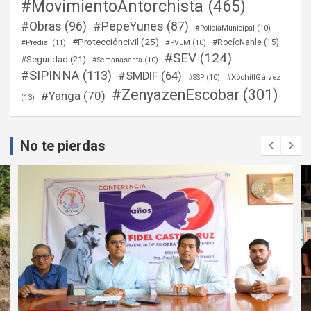
#MovimientoAntorchista
(465)
#Obras
(96)
#PepeYunes
(87)
#PoliciaMunicipal
(10)
#Proteccióncivil
(25)
#RocíoNahle
(15)
#Predial
(11)
#PVEM
(10)
#SEV
(124)
#Seguridad
(21)
#Semanasanta
(10)
#SIPINNA
(113)
#SMDIF
(64)
#XóchitlGálvez
#SSP
(10)
#ZenyazenEscobar
(301)
#Yanga
(70)
(13)
No te pierdas