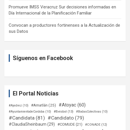
Promueve IMSS Veracruz Sur decisiones informadas en
Día Internacional de la Planificación Familiar
Convocan a productores fortinenses a la Actualización de
sus Datos
Síguenos en Facebook
El Portal Noticias
#Atoyac
(60)
#Amatlán
(25)
#Ajedrez
(10)
#Beisbol
(13)
#AyuntamientodeCordoba
(10)
#BodasColectivas
(10)
#Candidata
(81)
#Candidato
(79)
#ClaudiaSheinbaum
(29)
#COMUDE
(21)
#CONADE
(12)