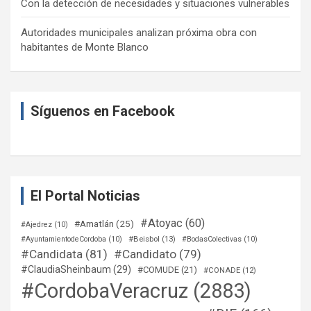
Con la detección de necesidades y situaciones vulnerables
Autoridades municipales analizan próxima obra con
habitantes de Monte Blanco
Síguenos en Facebook
El Portal Noticias
#Atoyac
(60)
#Amatlán
(25)
#Ajedrez
(10)
#Beisbol
(13)
#AyuntamientodeCordoba
(10)
#BodasColectivas
(10)
#Candidata
(81)
#Candidato
(79)
#ClaudiaSheinbaum
(29)
#COMUDE
(21)
#CONADE
(12)
#CordobaVeracruz
(2883)