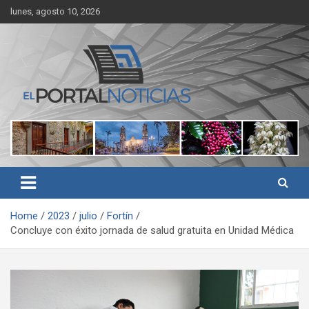
Skip
lunes, agosto 10, 2026
to
content
Noticias de Córdoba, Veracruz y al región
El Portal Noticias
Home
2023
julio
Fortín
Concluye con éxito jornada de salud gratuita en Unidad Médica