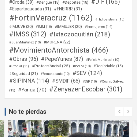
#DIF
(166)
#Croda
(39)
#Dengue
(18)
#Deportes
(18)
#Espartaqueada
(31)
#FNERRR
(31)
#FortinVeracruz
(1162)
#Hidrosistema
(10)
#IMJUVE
(20)
#IMMUJER
(20)
#Immujeres
(14)
#IMM
(10)
#IMSS
(312)
#Ixtaczoquitlán
(218)
#MORENA
(22)
#JuanMartinez
(13)
#MovimientoAntorchista
(466)
#Obras
(96)
#PepeYunes
(87)
#PoliciaMunicipal
(10)
#Proteccióncivil
(25)
#RocíoNahle
(15)
#Predial
(11)
#PVEM
(10)
#SEV
(124)
#Seguridad
(21)
#Semanasanta
(10)
#SIPINNA
(114)
#SMDIF
(65)
#XóchitlGálvez
#SSP
(10)
#ZenyazenEscobar
(301)
#Yanga
(70)
(13)
No te pierdas