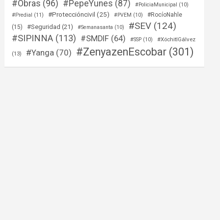
#Obras
(96)
#PepeYunes
(87)
#PoliciaMunicipal
(10)
#Proteccióncivil
(25)
#RocíoNahle
#Predial
(11)
#PVEM
(10)
#SEV
(124)
#Seguridad
(21)
(15)
#Semanasanta
(10)
#SIPINNA
(113)
#SMDIF
(64)
#XóchitlGálvez
#SSP
(10)
#ZenyazenEscobar
(301)
#Yanga
(70)
(13)