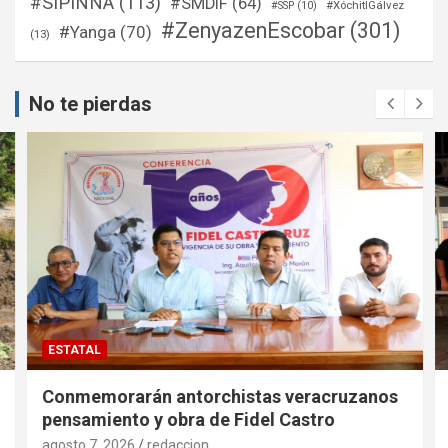
#SIPINNA
(113)
#SMDIF
(64)
#XóchitlGálvez
#SSP
(10)
#ZenyazenEscobar
(301)
#Yanga
(70)
(13)
No te pierdas
ESTATAL
Conmemorarán antorchistas veracruzanos
pensamiento y obra de Fidel Castro
agosto 7, 2026
redaccion