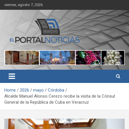
Skip
viernes, agosto 7, 2026
to
content
Noticias de Córdoba, Veracruz y al región
El Portal Noticias
Home
2026
mayo
Córdoba
Alcalde Manuel Alonso Cerezo recibe la visita de la Cónsul
General de la República de Cuba en Veracruz