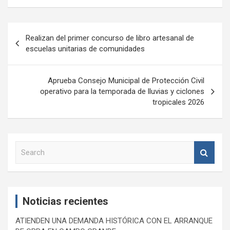
Navegación
Realizan del primer concurso de libro artesanal de
de
escuelas unitarias de comunidades
entradas
Aprueba Consejo Municipal de Protección Civil
operativo para la temporada de lluvias y ciclones
tropicales 2026
S
e
a
r
c
Noticias recientes
h
ATIENDEN UNA DEMANDA HISTÓRICA CON EL ARRANQUE