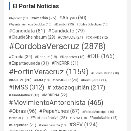
El Portal Noticias
#Atoyac
(60)
#Amatlán
(25)
#Ajedrez
(10)
#Beisbol
(13)
#AyuntamientodeCordoba
(10)
#BodasColectivas
(10)
#Candidata
(81)
#Candidato
(79)
#ClaudiaSheinbaum
(29)
#COMUDE
(21)
#CONADE
(12)
#CordobaVeracruz
(2878)
#DIF
(166)
#Croda
(39)
#Dengue
(18)
#Deportes
(18)
#Espartaqueada
(31)
#FNERRR
(31)
#FortinVeracruz
(1159)
#Hidrosistema
(10)
#IMJUVE
(20)
#IMMUJER
(20)
#Immujeres
(14)
#IMM
(10)
#IMSS
(312)
#Ixtaczoquitlán
(217)
#MORENA
(22)
#JuanMartinez
(13)
#MovimientoAntorchista
(465)
#Obras
(96)
#PepeYunes
(87)
#PoliciaMunicipal
(10)
#Proteccióncivil
(25)
#RocíoNahle
(15)
#Predial
(11)
#PVEM
(10)
#SEV
(124)
#Seguridad
(21)
#Semanasanta
(10)