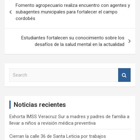
Navegación
Fomento agropecuario realiza encuentro con agentes y
de
subagentes municipales para fortalecer el campo
cordobés
entradas
Estudiantes fortalecen su conocimiento sobre los
desafíos de la salud mental en la actualidad
S
e
a
r
c
Noticias recientes
h
Exhorta IMSS Veracruz Sur a madres y padres de familia a
llevar a niños a revisión médica preventiva
Cierran la calle 36 de Santa Leticia por trabajos