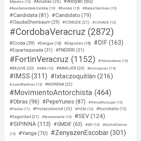
#Atoyac
(60)
#Amatlán
(25)
#Ajedrez
(10)
#Beisbol
(13)
#AyuntamientodeCordoba
(10)
#BodasColectivas
(10)
#Candidata
(81)
#Candidato
(79)
#ClaudiaSheinbaum
(29)
#COMUDE
(21)
#CONADE
(12)
#CordobaVeracruz
(2872)
#DIF
(163)
#Croda
(39)
#Dengue
(18)
#Deportes
(18)
#Espartaqueada
(31)
#FNERRR
(31)
#FortinVeracruz
(1152)
#Hidrosistema
(10)
#IMJUVE
(20)
#IMMUJER
(20)
#Immujeres
(14)
#IMM
(10)
#IMSS
(311)
#Ixtaczoquitlán
(216)
#MORENA
(22)
#JuanMartinez
(13)
#MovimientoAntorchista
(464)
#Obras
(96)
#PepeYunes
(87)
#PoliciaMunicipal
(10)
#Proteccióncivil
(25)
#RocíoNahle
(15)
#Predial
(11)
#PVEM
(10)
#SEV
(124)
#Seguridad
(21)
#Semanasanta
(10)
#SIPINNA
(113)
#SMDIF
(63)
#XóchitlGálvez
#SSP
(10)
#ZenyazenEscobar
(301)
#Yanga
(70)
(13)