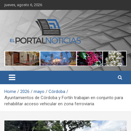
Skip
jueves, agosto 6, 2026
to
content
Noticias de Córdoba, Veracruz y al región
El Portal Noticias
Home
2026
mayo
Córdoba
Ayuntamientos de Córdoba y Fortín trabajan en conjunto para
rehabilitar acceso vehicular en zona ferroviaria