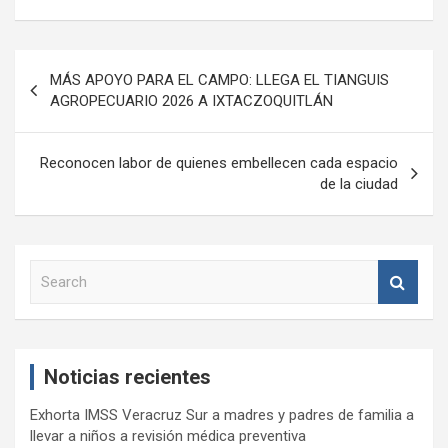
Navegación
MÁS APOYO PARA EL CAMPO: LLEGA EL TIANGUIS
de
AGROPECUARIO 2026 A IXTACZOQUITLÁN
entradas
Reconocen labor de quienes embellecen cada espacio
de la ciudad
S
e
a
r
c
Noticias recientes
h
Exhorta IMSS Veracruz Sur a madres y padres de familia a
llevar a niños a revisión médica preventiva