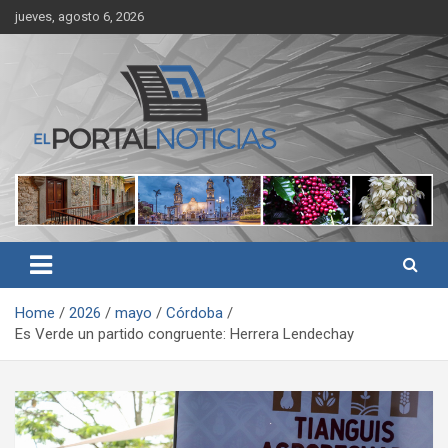
Skip
jueves, agosto 6, 2026
to
content
Noticias de Córdoba, Veracruz y al región
El Portal Noticias
Home
2026
mayo
Córdoba
Es Verde un partido congruente: Herrera Lendechay