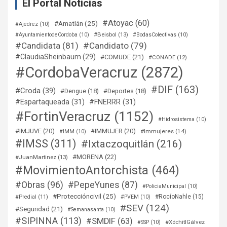
El Portal Noticias
#Atoyac
(60)
#Amatlán
(25)
#Ajedrez
(10)
#Beisbol
(13)
#AyuntamientodeCordoba
(10)
#BodasColectivas
(10)
#Candidata
(81)
#Candidato
(79)
#ClaudiaSheinbaum
(29)
#COMUDE
(21)
#CONADE
(12)
#CordobaVeracruz
(2872)
#DIF
(163)
#Croda
(39)
#Dengue
(18)
#Deportes
(18)
#Espartaqueada
(31)
#FNERRR
(31)
#FortinVeracruz
(1152)
#Hidrosistema
(10)
#IMJUVE
(20)
#IMMUJER
(20)
#Immujeres
(14)
#IMM
(10)
#IMSS
(311)
#Ixtaczoquitlán
(216)
#MORENA
(22)
#JuanMartinez
(13)
#MovimientoAntorchista
(464)
#Obras
(96)
#PepeYunes
(87)
#PoliciaMunicipal
(10)
#Proteccióncivil
(25)
#RocíoNahle
(15)
#Predial
(11)
#PVEM
(10)
#SEV
(124)
#Seguridad
(21)
#Semanasanta
(10)
#SIPINNA
(113)
#SMDIF
(63)
#XóchitlGálvez
#SSP
(10)