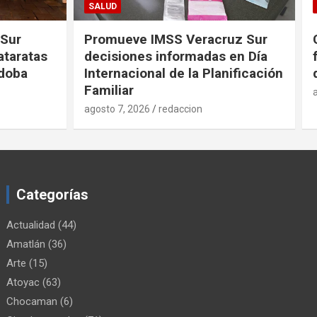
FORTÍN
uz Sur
Convocan a productores
en Día
fortinenses a la Actualización
nificación
de sus Datos
agosto 7, 2026
redaccion
Categorías
Actualidad
(44)
Amatlán
(36)
Arte
(15)
Atoyac
(63)
Chocaman
(6)