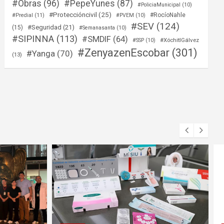
#Obras
(96)
#PepeYunes
(87)
#PoliciaMunicipal
(10)
#Proteccióncivil
(25)
#RocíoNahle
#Predial
(11)
#PVEM
(10)
#SEV
(124)
#Seguridad
(21)
(15)
#Semanasanta
(10)
#SIPINNA
(113)
#SMDIF
(64)
#XóchitlGálvez
#SSP
(10)
#ZenyazenEscobar
(301)
#Yanga
(70)
(13)