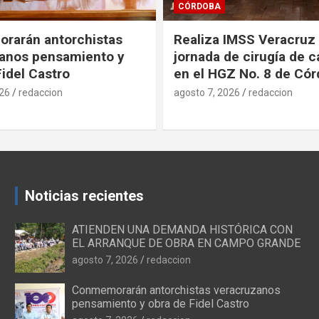
SALUD
IMSS Veracruz Sur
Promueve IMSS Veracr
e cirugía de cataratas
decisiones informadas 
Z No. 8 de Córdoba
Internacional de la Pla
Familiar
026
redaccion
agosto 7, 2026
redaccion
Noticias recientes
ATIENDEN UNA DEMANDA HISTÓRICA CON
EL ARRANQUE DE OBRA EN CAMPO GRANDE
agosto 7, 2026
redaccion
Conmemorarán antorchistas veracruzanos
pensamiento y obra de Fidel Castro