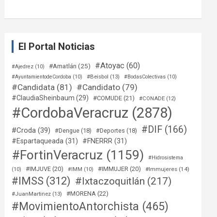
El Portal Noticias
#Atoyac
(60)
#Amatlán
(25)
#Ajedrez
(10)
#Beisbol
(13)
#AyuntamientodeCordoba
(10)
#BodasColectivas
(10)
#Candidata
(81)
#Candidato
(79)
#ClaudiaSheinbaum
(29)
#COMUDE
(21)
#CONADE
(12)
#CordobaVeracruz
(2878)
#DIF
(166)
#Croda
(39)
#Dengue
(18)
#Deportes
(18)
#Espartaqueada
(31)
#FNERRR
(31)
#FortinVeracruz
(1159)
#Hidrosistema
#IMJUVE
(20)
#IMMUJER
(20)
#Immujeres
(14)
(10)
#IMM
(10)
#IMSS
(312)
#Ixtaczoquitlán
(217)
#MORENA
(22)
#JuanMartinez
(13)
#MovimientoAntorchista
(465)