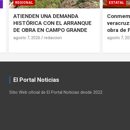
ESTATAL
CÓRDOBA
Conmemorarán antorchistas
Realiza 
veracruzanos pensamiento y
jornada d
obra de Fidel Castro
en el HG
agosto 7, 2026
redaccion
agosto 7, 2
El Portal Noticias
Sitio Web oficial de El Portal Noticias desde 2022