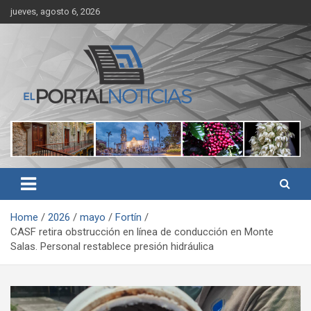
Skip
jueves, agosto 6, 2026
to
content
Noticias de Córdoba, Veracruz y al región
El Portal Noticias
Home
2026
mayo
Fortín
CASF retira obstrucción en línea de conducción en Monte
Salas. Personal restablece presión hidráulica