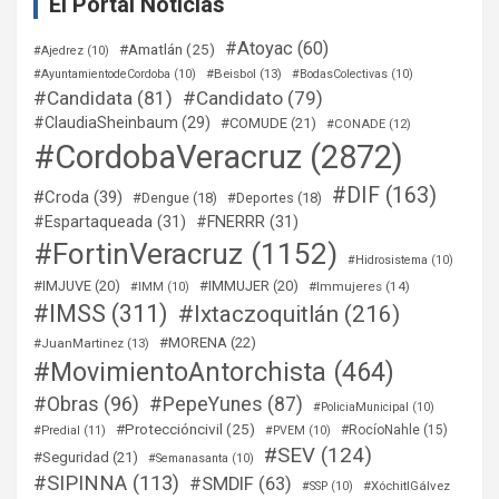
El Portal Noticias
#Atoyac
(60)
#Amatlán
(25)
#Ajedrez
(10)
#Beisbol
(13)
#AyuntamientodeCordoba
(10)
#BodasColectivas
(10)
#Candidata
(81)
#Candidato
(79)
#ClaudiaSheinbaum
(29)
#COMUDE
(21)
#CONADE
(12)
#CordobaVeracruz
(2872)
#DIF
(163)
#Croda
(39)
#Dengue
(18)
#Deportes
(18)
#Espartaqueada
(31)
#FNERRR
(31)
#FortinVeracruz
(1152)
#Hidrosistema
(10)
#IMJUVE
(20)
#IMMUJER
(20)
#Immujeres
(14)
#IMM
(10)
#IMSS
(311)
#Ixtaczoquitlán
(216)
#MORENA
(22)
#JuanMartinez
(13)
#MovimientoAntorchista
(464)
#Obras
(96)
#PepeYunes
(87)
#PoliciaMunicipal
(10)
#Proteccióncivil
(25)
#RocíoNahle
(15)
#Predial
(11)
#PVEM
(10)
#SEV
(124)
#Seguridad
(21)
#Semanasanta
(10)
#SIPINNA
(113)
#SMDIF
(63)
#XóchitlGálvez
#SSP
(10)