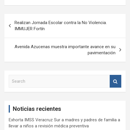
Navegación
Realizan Jornada Escolar contra la No Violencia.
de
IMMUJER Fortín
entradas
Avenida Azucenas muestra importante avance en su
pavimentación
S
e
a
r
c
Noticias recientes
h
Exhorta IMSS Veracruz Sur a madres y padres de familia a
llevar a niños a revisión médica preventiva