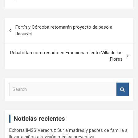
Navegación
Fortín y Córdoba retomarán proyecto de paso a
de
desnivel
entradas
Rehabilitan con fresado en Fraccionamiento Villa de las
Flores
S
e
a
r
c
Noticias recientes
h
Exhorta IMSS Veracruz Sur a madres y padres de familia a
llevar a niños a revisión médica preventiva