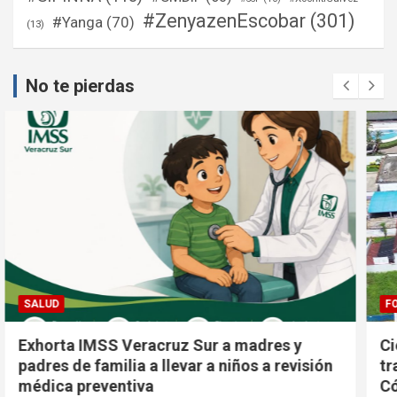
#ZenyazenEscobar
(301)
#Yanga
(70)
(13)
No te pierdas
FORTÍN
Cierran la calle 36 de Santa Leticia por
trabajos coordinados entre Fortín y
Córdoba