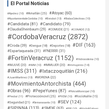
El Portal Noticias
#Atoyac
(60)
#Amatlán
(25)
#Ajedrez
(10)
#Beisbol
(13)
#AyuntamientodeCordoba
(10)
#BodasColectivas
(10)
#Candidata
(81)
#Candidato
(79)
#ClaudiaSheinbaum
(29)
#COMUDE
(21)
#CONADE
(12)
#CordobaVeracruz
(2872)
#DIF
(163)
#Croda
(39)
#Dengue
(18)
#Deportes
(18)
#Espartaqueada
(31)
#FNERRR
(31)
#FortinVeracruz
(1152)
#Hidrosistema
(10)
#IMJUVE
(20)
#IMMUJER
(20)
#Immujeres
(14)
#IMM
(10)
#IMSS
(311)
#Ixtaczoquitlán
(216)
#MORENA
(22)
#JuanMartinez
(13)
#MovimientoAntorchista
(464)
#Obras
(96)
#PepeYunes
(87)
#PoliciaMunicipal
(10)
#Proteccióncivil
(25)
#RocíoNahle
(15)
#Predial
(11)
#PVEM
(10)
#SEV
(124)
#Seguridad
(21)
#Semanasanta
(10)
#SIPINNA
(113)
#SMDIF
(63)
#XóchitlGálvez
#SSP
(10)