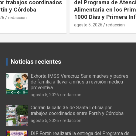
rama de Atención
los parques Alameda «M
ria en los Primeros
Vidal» y DIF durante es
s y Primera Infancia
vacaciones
026
redaccion
agosto 5, 2026
redaccion
Noticias recientes
Exhorta IMSS Veracruz Sur a madres y padres
de familia a llevar a niños a revisión médica
preventiva
agosto 5, 2026
redaccion
Cierran la calle 36 de Santa Leticia por
trabajos coordinados entre Fortín y Córdoba
agosto 5, 2026
redaccion
DIF Fortín realizará la entrega del Programa de