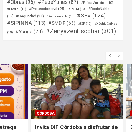
#Obras
(96)
#PepeYunes
(87)
#PoliciaMunicipal
(10)
#Proteccióncivil
(25)
#RocíoNahle
#Predial
(11)
#PVEM
(10)
#SEV
(124)
#Seguridad
(21)
(15)
#Semanasanta
(10)
#SIPINNA
(113)
#SMDIF
(63)
#XóchitlGálvez
#SSP
(10)
#ZenyazenEscobar
(301)
#Yanga
(70)
(13)
CÓRDOBA
sfrutar de
Brigada Odontológica brindará