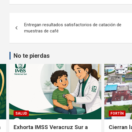
Navegación
Entregan resultados satisfactorios de catación de
de
muestras de café
entradas
No te pierdas
FORTÍN
FORTÍN
Cierran la calle 36 de Santa
DIF Fortí