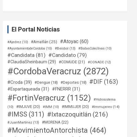
El Portal Noticias
#Atoyac
(60)
#Amatlán
(25)
#Ajedrez
(10)
#Beisbol
(13)
#AyuntamientodeCordoba
(10)
#BodasColectivas
(10)
#Candidata
(81)
#Candidato
(79)
#ClaudiaSheinbaum
(29)
#COMUDE
(21)
#CONADE
(12)
#CordobaVeracruz
(2872)
#DIF
(163)
#Croda
(39)
#Dengue
(18)
#Deportes
(18)
#Espartaqueada
(31)
#FNERRR
(31)
#FortinVeracruz
(1152)
#Hidrosistema
#IMJUVE
(20)
#IMMUJER
(20)
#Immujeres
(14)
(10)
#IMM
(10)
#IMSS
(311)
#Ixtaczoquitlán
(216)
#MORENA
(22)
#JuanMartinez
(13)
#MovimientoAntorchista
(464)