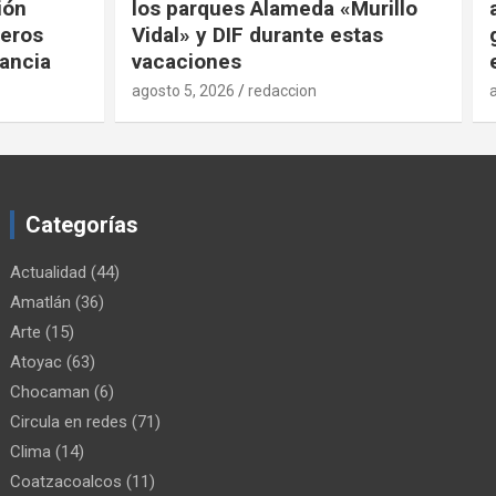
urillo
atención y medicamento
tas
gratuito: SMDIF, UNAM, FEMSA
e Yza
agosto 5, 2026
redaccion
Categorías
Actualidad
(44)
Amatlán
(36)
Arte
(15)
Atoyac
(63)
Chocaman
(6)
Circula en redes
(71)
Clima
(14)
Coatzacoalcos
(11)