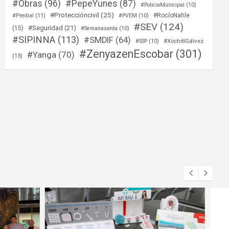
#Obras
(96)
#PepeYunes
(87)
#PoliciaMunicipal
(10)
#Proteccióncivil
(25)
#RocíoNahle
#Predial
(11)
#PVEM
(10)
#SEV
(124)
#Seguridad
(21)
(15)
#Semanasanta
(10)
#SIPINNA
(113)
#SMDIF
(64)
#XóchitlGálvez
#SSP
(10)
#ZenyazenEscobar
(301)
#Yanga
(70)
(13)