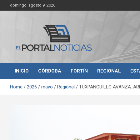
Skip
domingo, agosto 9, 2026
to
content
Noticias de Córdoba, Veracruz y al región
El Portal Noticias
INICIO
CÓRDOBA
FORTÍN
REGIONAL
EST
Home
2026
mayo
Regional
TUXPANGUILLO AVANZA: AR