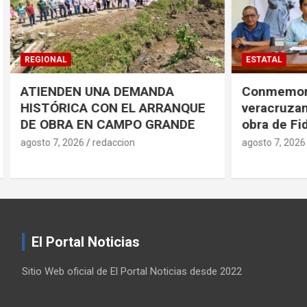
ESTATAL
CÓRDOBA
Conmemorarán antorchistas
Realiza 
veracruzanos pensamiento y
jornada d
obra de Fidel Castro
en el HG
agosto 7, 2026
redaccion
agosto 7, 2
El Portal Noticias
Sitio Web oficial de El Portal Noticias desde 2022