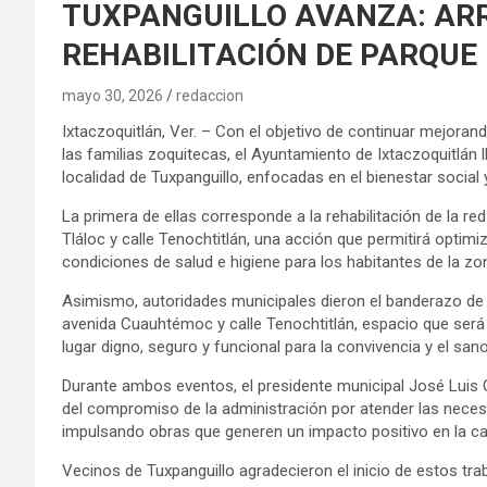
TUXPANGUILLO AVANZA: AR
REHABILITACIÓN DE PARQUE
mayo 30, 2026
redaccion
Ixtaczoquitlán, Ver. – Con el objetivo de continuar mejorand
las familias zoquitecas, el Ayuntamiento de Ixtaczoquitlán 
localidad de Tuxpanguillo, enfocadas en el bienestar social
La primera de ellas corresponde a la rehabilitación de la red
Tláloc y calle Tenochtitlán, una acción que permitirá optimi
condiciones de salud e higiene para los habitantes de la zo
Asimismo, autoridades municipales dieron el banderazo de in
avenida Cuauhtémoc y calle Tenochtitlán, espacio que será 
lugar digno, seguro y funcional para la convivencia y el san
Durante ambos eventos, el presidente municipal José Luis 
del compromiso de la administración por atender las necesi
impulsando obras que generen un impacto positivo en la cal
Vecinos de Tuxpanguillo agradecieron el inicio de estos tra