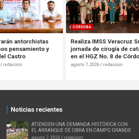
SALUD
IMSS Veracruz Sur
Promueve IMSS Veracr
e cirugía de cataratas
decisiones informadas 
Z No. 8 de Córdoba
Internacional de la Pla
Familiar
026
redaccion
agosto 7, 2026
redaccion
Noticias recientes
ATIENDEN UNA DEMANDA HISTÓRICA CON
EL ARRANQUE DE OBRA EN CAMPO GRANDE
agosto 7, 2026
redaccion