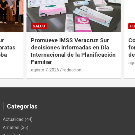
FORTÍN
uz Sur
Convocan a productores
en Día
fortinenses a la Actualización
nificación
de sus Datos
agosto 7, 2026
redaccion
Categorías
Actualidad
(44)
Amatlán
(36)