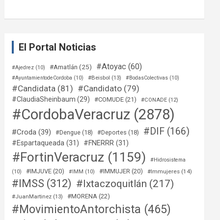
El Portal Noticias
#Atoyac
(60)
#Amatlán
(25)
#Ajedrez
(10)
#Beisbol
(13)
#AyuntamientodeCordoba
(10)
#BodasColectivas
(10)
#Candidata
(81)
#Candidato
(79)
#ClaudiaSheinbaum
(29)
#COMUDE
(21)
#CONADE
(12)
#CordobaVeracruz
(2878)
#DIF
(166)
#Croda
(39)
#Dengue
(18)
#Deportes
(18)
#Espartaqueada
(31)
#FNERRR
(31)
#FortinVeracruz
(1159)
#Hidrosistema
#IMJUVE
(20)
#IMMUJER
(20)
#Immujeres
(14)
(10)
#IMM
(10)
#IMSS
(312)
#Ixtaczoquitlán
(217)
#MORENA
(22)
#JuanMartinez
(13)
#MovimientoAntorchista
(465)