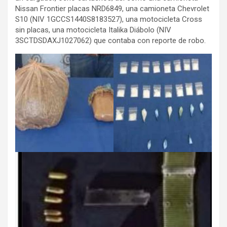
Nissan Frontier placas NRD6849, una camioneta Chevrolet
S10 (NIV 1GCCS1440S8183527), una motocicleta Cross
sin placas, una motocicleta Italika Diábolo (NIV
3SCTDSDAXJ1027062) que contaba con reporte de robo.