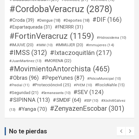
#CordobaVeracruz
(2878)
#DIF
(166)
#Croda
(39)
#Dengue
(18)
#Deportes
(18)
#Espartaqueada
(31)
#FNERRR
(31)
#FortinVeracruz
(1159)
#Hidrosistema
(10)
#IMJUVE
(20)
#IMMUJER
(20)
#Immujeres
(14)
#IMM
(10)
#IMSS
(312)
#Ixtaczoquitlán
(217)
#MORENA
(22)
#JuanMartinez
(13)
#MovimientoAntorchista
(465)
#Obras
(96)
#PepeYunes
(87)
#PoliciaMunicipal
(10)
#Proteccióncivil
(25)
#RocíoNahle
(15)
#Predial
(11)
#PVEM
(10)
#SEV
(124)
#Seguridad
(21)
#Semanasanta
(10)
#SIPINNA
(113)
#SMDIF
(64)
#XóchitlGálvez
#SSP
(10)
#ZenyazenEscobar
(301)
#Yanga
(70)
(13)
No te pierdas