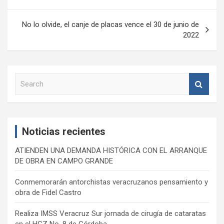
entradas
No lo olvide, el canje de placas vence el 30 de junio de
2022
S
e
a
r
c
Noticias recientes
h
ATIENDEN UNA DEMANDA HISTÓRICA CON EL ARRANQUE
DE OBRA EN CAMPO GRANDE
Conmemorarán antorchistas veracruzanos pensamiento y
obra de Fidel Castro
Realiza IMSS Veracruz Sur jornada de cirugía de cataratas
en el HGZ No. 8 de Córdoba