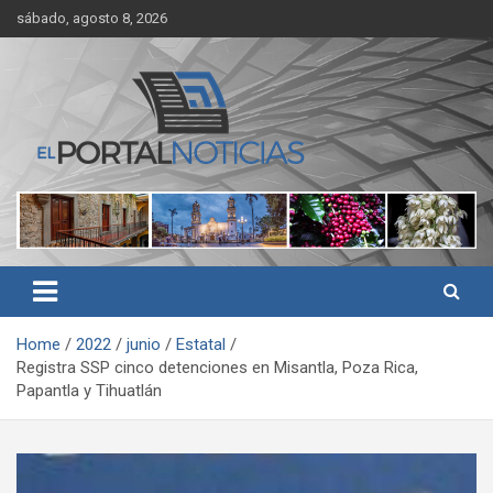
Skip
sábado, agosto 8, 2026
to
content
Noticias de Córdoba, Veracruz y al región
El Portal Noticias
Home
2022
junio
Estatal
Registra SSP cinco detenciones en Misantla, Poza Rica,
Papantla y Tihuatlán