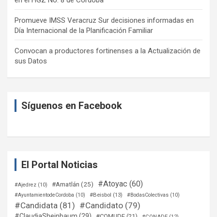
Promueve IMSS Veracruz Sur decisiones informadas en
Día Internacional de la Planificación Familiar
Convocan a productores fortinenses a la Actualización de
sus Datos
Síguenos en Facebook
El Portal Noticias
#Atoyac
(60)
#Amatlán
(25)
#Ajedrez
(10)
#Beisbol
(13)
#AyuntamientodeCordoba
(10)
#BodasColectivas
(10)
#Candidata
(81)
#Candidato
(79)
#ClaudiaSheinbaum
(29)
#COMUDE
(21)
#CONADE
(12)