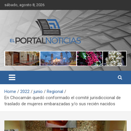
Skip
sábado, agosto 8, 2026
to
content
Noticias de Córdoba, Veracruz y al región
El Portal Noticias
Home
2022
junio
Regional
En Chocamán quedó conformado el comité jurisdiccional de
traslado de mujeres embarazadas y/o sus recién nacidos