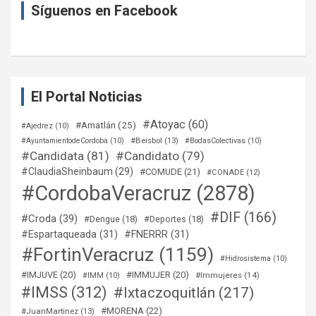
Síguenos en Facebook
El Portal Noticias
#Atoyac
(60)
#Amatlán
(25)
#Ajedrez
(10)
#Beisbol
(13)
#AyuntamientodeCordoba
(10)
#BodasColectivas
(10)
#Candidata
(81)
#Candidato
(79)
#ClaudiaSheinbaum
(29)
#COMUDE
(21)
#CONADE
(12)
#CordobaVeracruz
(2878)
#DIF
(166)
#Croda
(39)
#Dengue
(18)
#Deportes
(18)
#Espartaqueada
(31)
#FNERRR
(31)
#FortinVeracruz
(1159)
#Hidrosistema
(10)
#IMJUVE
(20)
#IMMUJER
(20)
#Immujeres
(14)
#IMM
(10)
#IMSS
(312)
#Ixtaczoquitlán
(217)
#MORENA
(22)
#JuanMartinez
(13)