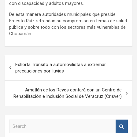
con discapacidad y adultos mayores.
De esta manera autoridades municipales que preside
Ernesto Ruíz refrendan su compromiso en temas de salud
pública y sobre todo con los sectores más vulnerables de
Chocamán.
Navegación
Exhorta Tránsito a automovilistas a extremar
de
precauciones por lluvias
entradas
Amatlán de los Reyes contará con un Centro de
Rehabilitación e Inclusión Social de Veracruz (Crisver)
S
e
a