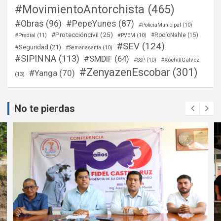
#MovimientoAntorchista
(465)
#Obras
(96)
#PepeYunes
(87)
#PoliciaMunicipal
(10)
#Proteccióncivil
(25)
#RocíoNahle
(15)
#Predial
(11)
#PVEM
(10)
#SEV
(124)
#Seguridad
(21)
#Semanasanta
(10)
#SIPINNA
(113)
#SMDIF
(64)
#XóchitlGálvez
#SSP
(10)
#ZenyazenEscobar
(301)
#Yanga
(70)
(13)
No te pierdas