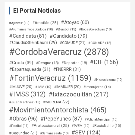
El Portal Noticias
#Atoyac
(60)
#Amatlán
(25)
#Ajedrez
(10)
#Beisbol
(13)
#AyuntamientodeCordoba
(10)
#BodasColectivas
(10)
#Candidata
(81)
#Candidato
(79)
#ClaudiaSheinbaum
(29)
#COMUDE
(21)
#CONADE
(12)
#CordobaVeracruz
(2878)
#DIF
(166)
#Croda
(39)
#Dengue
(18)
#Deportes
(18)
#Espartaqueada
(31)
#FNERRR
(31)
#FortinVeracruz
(1159)
#Hidrosistema
(10)
#IMJUVE
(20)
#IMMUJER
(20)
#Immujeres
(14)
#IMM
(10)
#IMSS
(312)
#Ixtaczoquitlán
(217)
#MORENA
(22)
#JuanMartinez
(13)
#MovimientoAntorchista
(465)
#Obras
(96)
#PepeYunes
(87)
#PoliciaMunicipal
(10)
#Proteccióncivil
(25)
#RocíoNahle
(15)
#Predial
(11)
#PVEM
(10)
#SEV
(124)
#Seguridad
(21)
#Semanasanta
(10)