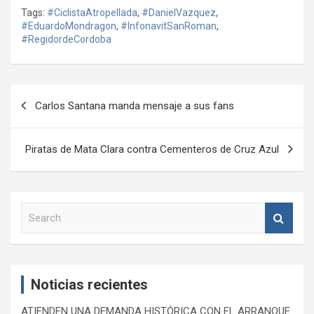
Tags:
#CiclistaAtropellada
,
#DanielVazquez
,
#EduardoMondragon
,
#InfonavitSanRoman
,
#RegidordeCordoba
Navegación
Carlos Santana manda mensaje a sus fans
de
entradas
Piratas de Mata Clara contra Cementeros de Cruz Azul
S
e
a
r
c
Noticias recientes
h
ATIENDEN UNA DEMANDA HISTÓRICA CON EL ARRANQUE