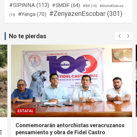
#SIPINNA
(113)
#SMDIF
(64)
#XóchitlGálvez
#SSP
(10)
#ZenyazenEscobar
(301)
#Yanga
(70)
(13)
No te pierdas
ESTATAL
Conmemorarán antorchistas veracruzanos
pensamiento y obra de Fidel Castro