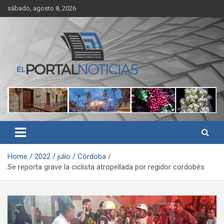
Skip
sábado, agosto 8, 2026
to
content
Noticias de Córdoba, Veracruz y al región
El Portal Noticias
Home
2022
julio
Córdoba
Se reporta grave la ciclista atropellada por regidor cordobés