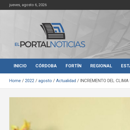
Skip
jueves, agosto 6, 2026
to
content
Noticias de Córdoba, Veracruz y al región
El Portal Noticias
INICIO
CÓRDOBA
FORTÍN
REGIONAL
EST
Home
2022
agosto
Actualidad
INCREMENTO DEL CLIMA