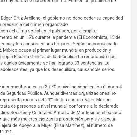
erno hay actos de narcoterrorismo. Éste es un problema de
Edgar Ortiz Arellano, el gobierno no debe ceder su capacidad
te presencia del crimen organizado.
n del clima social en el país son, por ejemplo:
mentó en un 15% durante la pandemia (El Economista, 15 de
olencia y los abusos en sus hogares. Según un comunicado
2, México ocupa el primer lugar mundial en producción y
a propia Fiscalía General de la República ha reconocido que
las cuales únicamente se han logrado 33 sentencias. La
adolescentes, ya que los desequilibra, causándole serios
ncrementaron en un 39.7% a nivel nacional en los últimos 4
l de Seguridad Pública. Aunque diversas organizaciones no
 representa menos del 20% de los casos reales. México
 trata de personas a nivel mundial, conforme a lo declarado
tudios Sociales y Culturales Antonio de Montesinos el pasado
o que más mujeres ejerzan la prostitución para vivir: según
lejera de Apoyo a la Mujer (Elisa Martínez), el número de
l 2021.