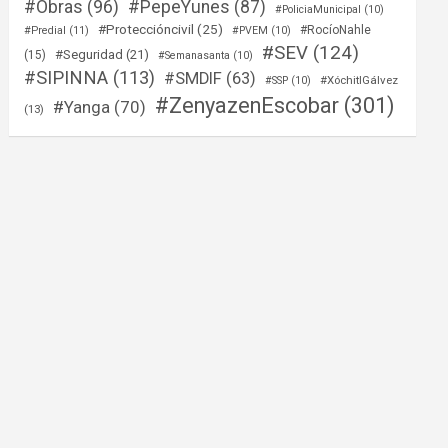
#Obras
(96)
#PepeYunes
(87)
#PoliciaMunicipal
(10)
#Proteccióncivil
(25)
#RocíoNahle
#Predial
(11)
#PVEM
(10)
#SEV
(124)
#Seguridad
(21)
(15)
#Semanasanta
(10)
#SIPINNA
(113)
#SMDIF
(63)
#XóchitlGálvez
#SSP
(10)
#ZenyazenEscobar
(301)
#Yanga
(70)
(13)