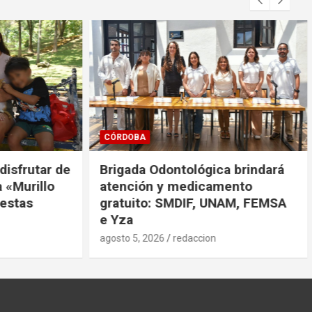
CÓRDOBA
sfrutar de
Brigada Odontológica brindará
urillo
atención y medicamento
tas
gratuito: SMDIF, UNAM, FEMSA
e Yza
agosto 5, 2026
redaccion