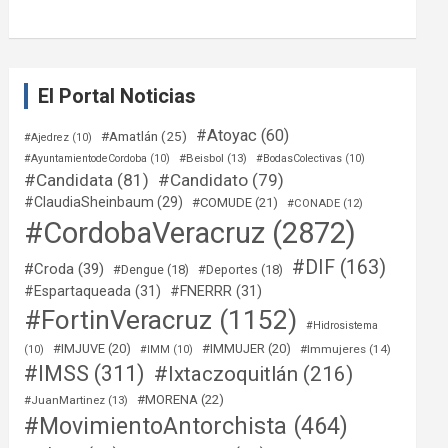
El Portal Noticias
#Atoyac
(60)
#Amatlán
(25)
#Ajedrez
(10)
#Beisbol
(13)
#AyuntamientodeCordoba
(10)
#BodasColectivas
(10)
#Candidata
(81)
#Candidato
(79)
#ClaudiaSheinbaum
(29)
#COMUDE
(21)
#CONADE
(12)
#CordobaVeracruz
(2872)
#DIF
(163)
#Croda
(39)
#Dengue
(18)
#Deportes
(18)
#Espartaqueada
(31)
#FNERRR
(31)
#FortinVeracruz
(1152)
#Hidrosistema
#IMJUVE
(20)
#IMMUJER
(20)
#Immujeres
(14)
(10)
#IMM
(10)
#IMSS
(311)
#Ixtaczoquitlán
(216)
#MORENA
(22)
#JuanMartinez
(13)
#MovimientoAntorchista
(464)