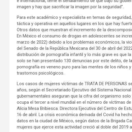
e internacional, teme el señalamiento de que bajo su gobi
imagen y hay que sacrificar la imagen por la seguridad”.
Para este académico y especialista en temas de seguridad, 
táctica y operativa en aquellos lugares en los que hay fuer
Otros datos que muestran el incremento de la descomposició
En México el consumo de drogas en adolescentes se incre
marzo de 2022) debido a los problemas económicos, la vi
del Senado de la República Mexicana del 30 de abril del 202
distribución de pornografía infantil y lo más grave es que l
solo se han presentado 130 denuncias por este delito, de 
pornografía es veneno puro para las mentes de los niños y 
trastornos psicológicos.
Los casos de mujeres víctimas de TRATA DE PERSONAS se i
años, según el Secretariado Ejecutivo del Sistema Naciona
gubernamentales aseguran que la cifra del organismo solo
ocupa el tercer a nivel mundial en el número de víctimas de
Alicia Mesa Bribiesca. Directora Ejecutiva del Centro de Es
16 de abril. La crisis económica derivada del Covid ha hech
datos en la ciudad de México, según datos de la Brigada Cal
mujeres que ejerce esta actividad creció al doble del 2019 a