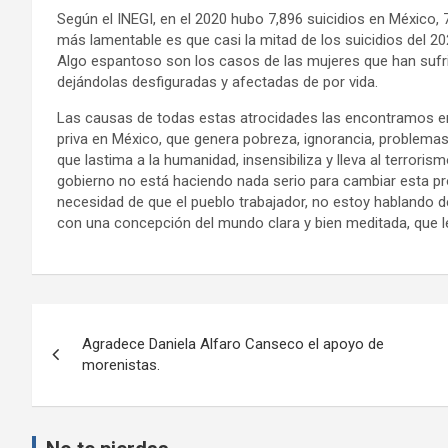
Según el INEGI, en el 2020 hubo 7,896 suicidios en México,
más lamentable es que casi la mitad de los suicidios del 2
Algo espantoso son los casos de las mujeres que han sufri
dejándolas desfiguradas y afectadas de por vida.
Las causas de todas estas atrocidades las encontramos en
priva en México, que genera pobreza, ignorancia, problema
que lastima a la humanidad, insensibiliza y lleva al terroris
gobierno no está haciendo nada serio para cambiar esta prob
necesidad de que el pueblo trabajador, no estoy hablando de
con una concepción del mundo clara y bien meditada, que le
Navegación
Agradece Daniela Alfaro Canseco el apoyo de
de
morenistas.
entradas