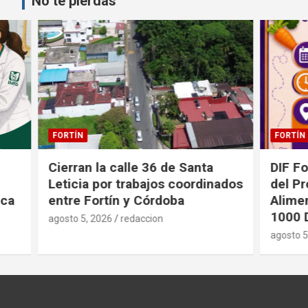
No te pierdas
FORTÍN
FORTÍN
Cierran la calle 36 de Santa
DIF Fortí
Leticia por trabajos coordinados
del Prog
entre Fortín y Córdoba
Alimenta
1000 Día
agosto 5, 2026
redaccion
agosto 5, 2