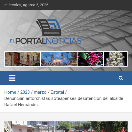
Skip
miércoles, agosto 5, 2026
to
content
Noticias de Córdoba, Veracruz y al región
El Portal Noticias
Home
2023
marzo
Estatal
Denuncian antorchistas soteapenses desatención del alcalde
Rafael Hernández