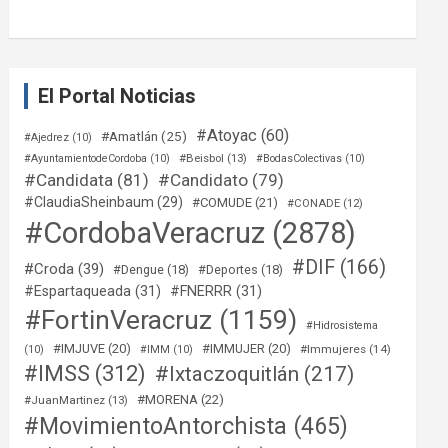
El Portal Noticias
#Atoyac
(60)
#Amatlán
(25)
#Ajedrez
(10)
#Beisbol
(13)
#AyuntamientodeCordoba
(10)
#BodasColectivas
(10)
#Candidata
(81)
#Candidato
(79)
#ClaudiaSheinbaum
(29)
#COMUDE
(21)
#CONADE
(12)
#CordobaVeracruz
(2878)
#DIF
(166)
#Croda
(39)
#Dengue
(18)
#Deportes
(18)
#Espartaqueada
(31)
#FNERRR
(31)
#FortinVeracruz
(1159)
#Hidrosistema
#IMJUVE
(20)
#IMMUJER
(20)
#Immujeres
(14)
(10)
#IMM
(10)
#IMSS
(312)
#Ixtaczoquitlán
(217)
#MORENA
(22)
#JuanMartinez
(13)
#MovimientoAntorchista
(465)