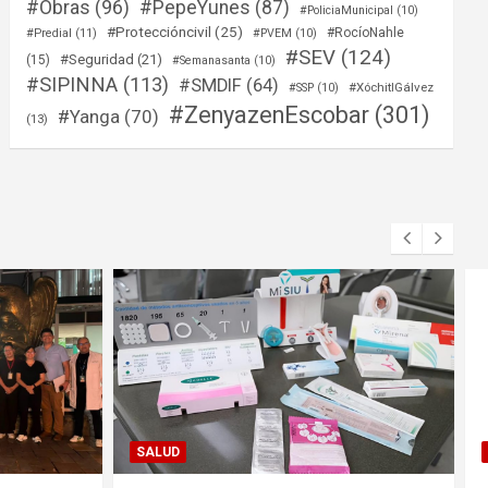
#Obras
(96)
#PepeYunes
(87)
#PoliciaMunicipal
(10)
#Proteccióncivil
(25)
#RocíoNahle
#Predial
(11)
#PVEM
(10)
#SEV
(124)
#Seguridad
(21)
(15)
#Semanasanta
(10)
#SIPINNA
(113)
#SMDIF
(64)
#XóchitlGálvez
#SSP
(10)
#ZenyazenEscobar
(301)
#Yanga
(70)
(13)
FORTÍN