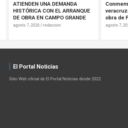
Conmemorarán antorchistas
Realiza 
veracruzanos pensamiento y
jornada d
obra de Fidel Castro
en el HG
agosto 7, 2026
redaccion
agosto 7, 2
El Portal Noticias
Sitio Web oficial de El Portal Noticias desde 2022